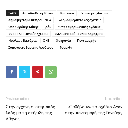
TAGS
Αυτοδιάθεση Εθνών
Βρετανία
Γκουτέρες Aντόνιο
Δημοψήφισμα Κύπρου 2004
Ελληνοαμερικανικές σχέσεις
Θεοδωράκης Μίκης
Ιράκ
Κυπροαμερικανικές Σχέσεις
Κυπροβρετανικές Σχέσεις
Κωνσταντακόπουλος Δημήτρης
Νούλαντ Βικτόρια
ΟΗΕ
Ουκρανία
Πενταμερής
Συμφωνίες Ζυρίχης-Λονδίνου
Τουρκία
Previous article
Next article
Στην αγχόνη ο κυπριακός
«Ξεθάβουν» το σχέδιο Ανάν
λαός με τη στήριξη της
στην πενταμερή της Γενεύης;
Αθήνας