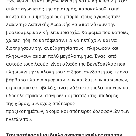
Έχω γεννηθεί και μεγαλώσει στη Λατινική Αμερική. Σαν
απλός αγωνιστής της αριστεράς, παρακολουθώ από
κοντά και συμμετέχω όσο μπορώ στους αγώνες των
λαών της Λατινικής Αμερικής να αποτινάξουν την
βορειοαμερικανική επικυριαρχία. Χαίρομαι που κάποιες
χώρες ήδη το κατάφεραν. Για να πετύχουν και να
διατηρήσουν την ανεξαρτησία τους, πλήρωσαν και
πληρώνουν ακόμη πολύ μεγάλο τίμημα. Ένας από
αυτούς τους λαούς είναι ο λαός της Βενεζουέλας που
πληρώνει την επιλογή του να ζήσει ανεξάρτητος με ένα
βάρβαρο πλαίσιο αμερικανικών και δυτικών κυρώσεων,
στρατιωτικές εισβολές, ανατινάξεις πετρελαιοπηγών και
υδροηλεκτρικών σταθμών, σαμποτάζ στις υποδομές
της χώρας, συνεχείς απόπειρες
πραξικοπημάτων, ακόμα και απόπειρες δολοφονιών των
ηγετών του.
Σαν πατέρας είμαι διπλά αγανακτισμένος από την