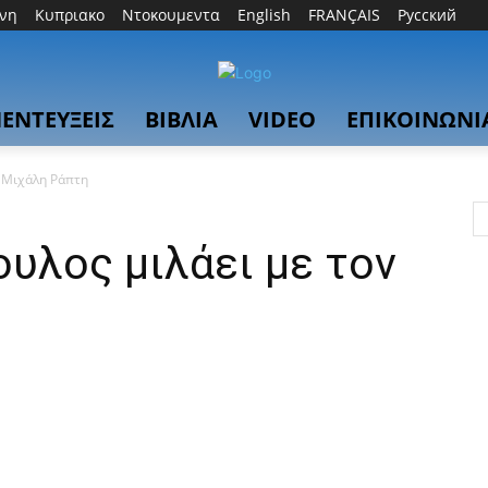
θνη
Κυπριακο
Ντοκουμεντα
English
FRANÇAIS
Русский
ΕΝΤΕΥΞΕΙΣ
ΒΙΒΛΙΑ
VIDEO
ΕΠΙΚΟΙΝΩΝΙ
ν Μιχάλη Ράπτη
υλος μιλάει με τον