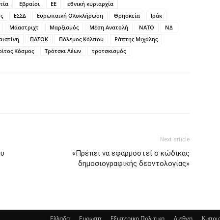
τία
Εβραίοι
ΕΕ
εθνική κυριαρχία
ς
ΕΣΣΔ
Ευρωπαϊκή Ολοκλήρωση
Θρησκεία
Ιράκ
Μάαστριχτ
Μαρξισμός
Μέση Ανατολή
ΝΑΤΟ
ΝΔ
αιστίνη
ΠΑΣΟΚ
Πόλεμος Κόλπου
Ράπτης Μιχάλης
ρίτος Κόσμος
Τρότσκι Λέων
τροτσκισμός
Next article
ου
«Πρέπει να εφαρμοστεί ο κώδικας
δημοσιογραφικής δεοντολογίας»
Ελλαδα
Ευρωπη
Εξωτερικη Πολιτικη
Διεθνη
Κυπρι