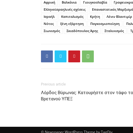
Αφρική
Βαλκάνια
Γιουγκοσλαβία
Γραφειοκρα
Ελληνοϊσραηλινές σχέσεις
Επαναστατικός Μαρξισμό
Ισραήλ
Καπιταλισμός
Κρήτη
Λένιν Βλαντιμίρ
Νότος
ξένη εξάρτηση
Παγκοσμιοποίηση
Παλ
Σιωνισμός
Σκιαδόπουλος Άρης
Σταλινισμός
Τ
Previous article
Λόρδος Βύρωνας: Κατουρήστε στον τάφο τ
Βρετανού ΥΠΕΞ
© Newspaper WordPress Theme by TagDiv