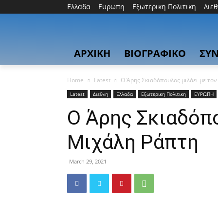
Ελλαδα
Ευρωπη
Εξωτερικη Πολιτικη
Διε
ΑΡΧΙΚΗ
ΒΙΟΓΡΑΦΙΚΟ
ΣΥΝ
Home
Latest
Ο Άρης Σκιαδόπουλος μιλάει με το
Latest
Διεθνη
Ελλαδα
Εξωτερικη Πολιτικη
ΕΥΡΩΠΗ
Ο Άρης Σκιαδόπο
Μιχάλη Ράπτη
March 29, 2021