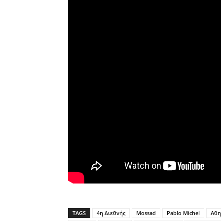
TAGS
4η Διεθνής
Mossad
Pablo Michel
Αθη