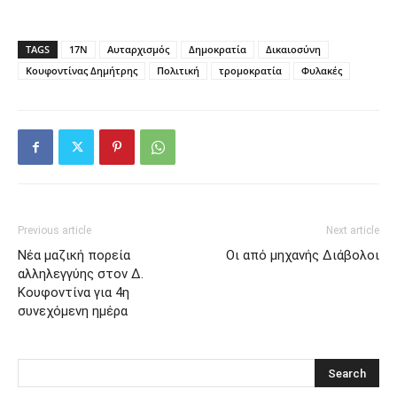
TAGS
17Ν
Αυταρχισμός
Δημοκρατία
Δικαιοσύνη
Κουφοντίνας Δημήτρης
Πολιτική
τρομοκρατία
Φυλακές
Previous article
Next article
Νέα μαζική πορεία
Οι από μηχανής Διάβολοι
αλληλεγγύης στον Δ.
Κουφοντίνα για 4η
συνεχόμενη ημέρα