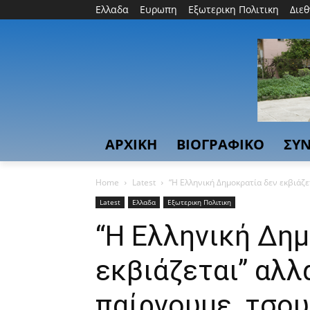
Ελλαδα
Ευρωπη
Εξωτερικη Πολιτικη
Διε
ΑΡΧΙΚΗ
ΒΙΟΓΡΑΦΙΚΟ
ΣΥΝ
Home
Latest
“Η Ελληνική Δημοκρατία δεν εκβιάζετ
Latest
Ελλαδα
Εξωτερικη Πολιτικη
“Η Ελληνική Δημ
εκβιάζεται” αλλ
παίρνουμε, τσου