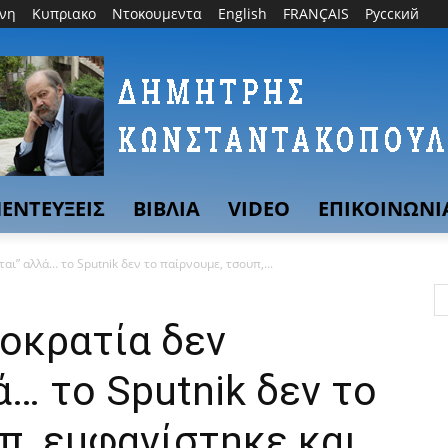
θνη
Κυπριακο
Ντοκουμεντα
English
FRANÇAIS
Русский
ΕΝΤΕΥΞΕΙΣ
ΒΙΒΛΙΑ
VIDEO
ΕΠΙΚΟΙΝΩΝΙ
αι” αλλά… το Sputnik δεν το παίρνουμε, τσουπ,...
οκρατία δεν
ά… το Sputnik δεν το
π, εμφανίστηκε και