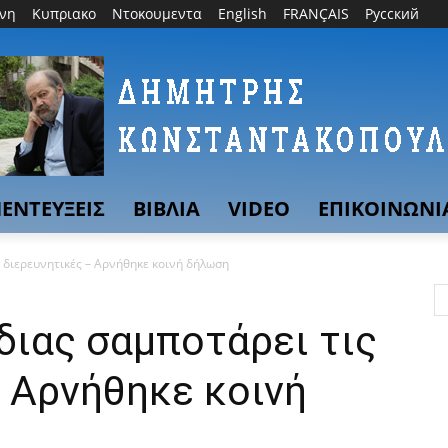
θνη
Κυπριακο
Ντοκουμεντα
English
FRANÇAIS
Русский
ΕΝΤΕΥΞΕΙΣ
ΒΙΒΛΙΑ
VIDEO
ΕΠΙΚΟΙΝΩΝΙ
ς διερευνητικές – Αρνήθηκε κοινή δήλωση
διας σαμποτάρει τις
 Αρνήθηκε κοινή