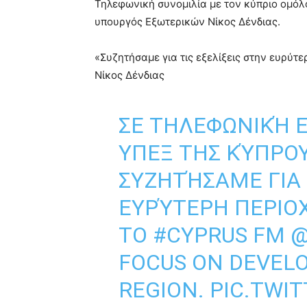
Τηλεφωνική συνομιλία με τον κύπριο ομόλο
υπουργός Εξωτερικών Νίκος Δένδιας.
«Συζητήσαμε για τις εξελίξεις στην ευρύτε
Νίκος Δένδιας
ΣΕ ΤΗΛΕΦΩΝΙΚΉ 
ΥΠΕΞ ΤΗΣ ΚΎΠΡΟΥ
ΣΥΖΗΤΉΣΑΜΕ ΓΙΑ 
ΕΥΡΎΤΕΡΗ ΠΕΡΙΟΧ
TO
#CYPRUS
FM
@
FOCUS ON DEVEL
REGION.
PIC.TWI