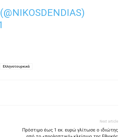
 (@NIKOSDENDIAS)
1
Ελληνοτουρκικά
Next article
Πρόστιμο έως 1 εκ. ευρώ γλίτωσε ο ιδιώτης
από το «προληπτικό» κλείσιμο της Εθνικής