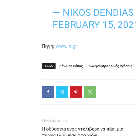
— NIKOS DENDIAS
FEBRUARY 15, 202
Πηγή:
www.in.gr
TAGS
Δένδιας Νίκος
Ελληνοϊσραηλινές σχέσεις
Previous article
H οδύσσεια ενός ντελιβερά να πάει μία
παραγγελία μέσα στο χιόνι