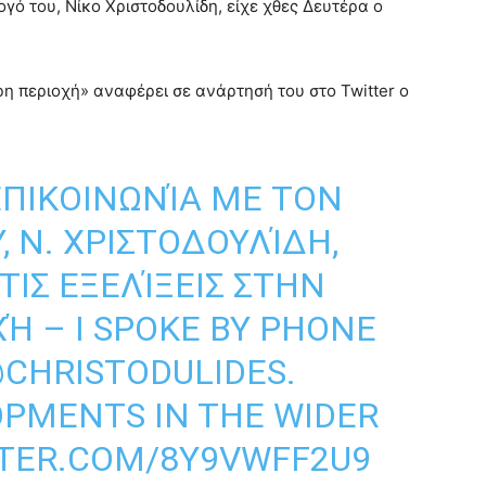
γό του, Νίκο Χριστοδουλίδη, είχε χθες Δευτέρα ο
ρη περιοχή» αναφέρει σε ανάρτησή του στο Twitter ο
ΕΠΙΚΟΙΝΩΝΊΑ ΜΕ ΤΟΝ
, Ν. ΧΡΙΣΤΟΔΟΥΛΊΔΗ,
ΤΙΣ ΕΞΕΛΊΞΕΙΣ ΣΤΗΝ
Ή – Ι SPOKE BY PHONE
CHRISTODULIDES
.
OPMENTS IN THE WIDER
TTER.COM/8Y9VWFF2U9