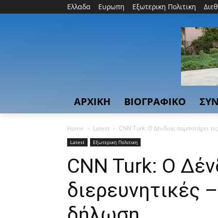
Ελλαδα
Ευρωπη
Εξωτερικη Πολιτικη
Διε
ΑΡΧΙΚΗ
ΒΙΟΓΡΑΦΙΚΟ
ΣΥΝ
Home
Latest
CNN Turk: Ο Δένδιας σαμποτάρει τι
Latest
Εξωτερικη Πολιτικη
CNN Turk: Ο Δέν
διερευνητικές –
δήλωση