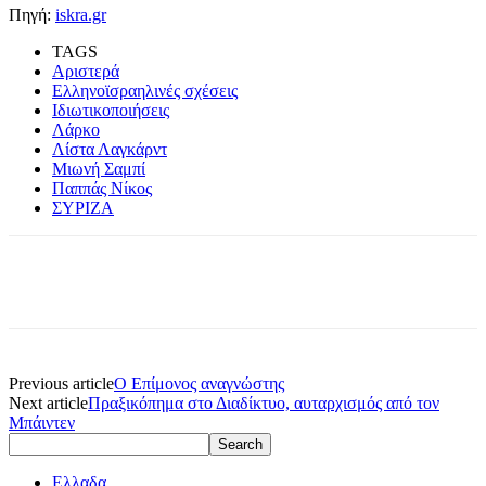
Πηγή:
iskra.gr
TAGS
Αριστερά
Ελληνοϊσραηλινές σχέσεις
Ιδιωτικοποιήσεις
Λάρκο
Λίστα Λαγκάρντ
Μιωνή Σαμπί
Παππάς Νίκος
ΣΥΡΙΖΑ
Previous article
Ο Επίμονος αναγνώστης
Next article
Πραξικόπημα στο Διαδίκτυο, αυταρχισμός από τον
Μπάιντεν
Ελλαδα