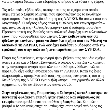
να αποκτήσει δικαιώματα εξόρυξης σιδήρου στα νότια της χώρας.
Τις τελευταίες εβδομάδες ακούγεται πως το σχήμα στο οποίο
συμμετείχε ο Σάμπυ Μιωνής, που εμφανιζόταν ως το καλύτερα
προετοιμασμένο για τη διεκδίκηση της ΛΑΡΚΟ, θα απέχει από τον
διαγωνισμό. Ο κύριος λόγος είναι η εμπλοκή του επιχειρηματία –
πρωταγωνιστή της «λίστας Λαγκάρντ» και ψευδομάρτυρα στην
Προανακριτική της Βουλής στην πολιτική διαμάχη των τελευταίων
ετών, που κορυφώθηκε προ μηνών.
Στην κυβέρνηση δεν θα
ήθελαν με κανέναν τρόπο να δουν ένα σχήμα υπό τον Μιωνή να
διεκδικεί τη ΛΑΡΚΟ, ενώ δεν έχει κοπάσει ο θόρυβος από την
εμπλοκή του στην πολιτική αντιπαράθεση με τον ΣΥΡΙΖΑ.
Παρά τις διαψεύσεις, στην αγορά ήταν βέβαιο πως στο ίδιο σχήμα
συμμετείχε και ο Μπένι Στάινμετζ, ο οποίος συνεχίζει να κινείται
στην παγκόσμια αγορά ορυκτών και πολύτιμων λίθων, ενώ στο
παρελθόν είχε δείξει ενδιαφέρον για τη ΛΑΡΚΟ. Κατά τις ίδιες
πληροφορίες, ορισμένοι από τους εγχώριους συνεργάτες του στη
διεκδίκηση της ΛΑΡΚΟ έχουν ήδη «πάρει μετεγγραφή» σε άλλα
σχήματα που θα κατέβουν στον διαγωνισμό.
Στην περίπτωση της Ρουμανίας, ο Στάινμετζ καταδικάστηκε σε
πενταετή φυλάκιση επειδή ήταν εταίρος και σύμβουλος σε
εταιρία που εμπλέκεται σε υπόθεση διαφθοράς.
Σε πρώτο
βαθμό ο Ισραηλινός επιχειρηματίας είχε απαλλαγεί από όλες τις