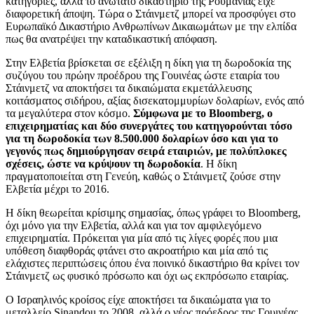
κατηγορίες, αλλά το ανώτατο δικαστήριο της Ρουμανίας είχε
διαφορετική άποψη. Τώρα ο Στάινμετζ μπορεί να προσφύγει στο
Ευρωπαϊκό Δικαστήριο Ανθρωπίνων Δικαιωμάτων με την ελπίδα
πως θα ανατρέψει την καταδικαστική απόφαση.
Στην Ελβετία βρίσκεται σε εξέλιξη η δίκη για τη δωροδοκία της
συζύγου του πρώην προέδρου της Γουινέας ώστε εταιρία του
Στάινμετζ να αποκτήσει τα δικαιώματα εκμετάλλευσης
κοιτάσματος σιδήρου, αξίας δισεκατομμυρίων δολαρίων, ενός από
τα μεγαλύτερα στον κόσμο.
Σύμφωνα με το Bloomberg, ο
επιχειρηματίας και δύο συνεργάτες του κατηγορούνται τόσο
για τη δωροδοκία των 8.500.000 δολαρίων όσο και για το
γεγονός πως δημιούργησαν σειρά εταιριών, με πολύπλοκες
σχέσεις, ώστε να κρύψουν τη δωροδοκία
. Η δίκη
πραγματοποιείται στη Γενεύη, καθώς ο Στάινμετζ ζούσε στην
Ελβετία μέχρι το 2016.
Η δίκη θεωρείται κρίσιμης σημασίας, όπως γράφει το Bloomberg,
όχι μόνο για την Ελβετία, αλλά και για τον αμφιλεγόμενο
επιχειρηματία. Πρόκειται για μία από τις λίγες φορές που μια
υπόθεση διαφθοράς φτάνει στο ακροατήριο και μία από τις
ελάχιστες περιπτώσεις όπου ένα ποινικό δικαστήριο θα κρίνει τον
Στάινμετζ ως φυσικό πρόσωπο και όχι ως εκπρόσωπο εταιρίας.
Ο Ισραηλινός κροίσος είχε αποκτήσει τα δικαιώματα για το
μεταλλείο Sinandou το 2008, αλλά ο νέος πρόεδρος της Γουινέας