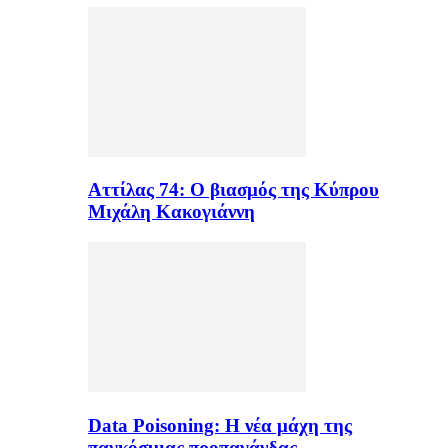
Αττίλας 74: Ο βιασμός της Κύπρου
Μιχάλη Κακογιάννη
Data Poisoning: Η νέα μάχη της
παγκόσμιας προπαγάνδας