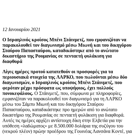
12 Ιανουαρίου 2021
Ο Ισραηλινός κροίσος Μπένι Στάινμετζ, που εμφανιζόταν να
παρακολουθεί τον διαγωνισμό μέσω Μιωνή και του δικηγόρου
Σταύρου Παπασταύρου, καταδικάστηκε από το ανώτατο
δικαστήριο της Ρουμανίας σε πενταετή φυλάκιση για
διαφθορά
Λίγες ημέρες προτού κατατεθούν οι προσφορές για τα
περιουσιακά στοιχεία της ΛΑΡΚΟ, που πωλούνται μέσω δύο
διαγωνισμών, ο Ισραηλινός κροίσος Μπένι Στάινμετζ, που
φερόταν μέχρι πρόσφατα ως υποψήφιος, έχει πολλούς
πονοκεφάλους.
Ο Στάινμετζ, που, σύμφωνα με πληροφορίες,
εμφανιζόταν να παρακολουθεί τον διαγωνισμό για τη ΛΑΡΚΟ
μέσω του Σάμπυ Μιωνή και του δικηγόρου Σταύρου
Παπασταύρου, καταδικάστηκε προ ημερών από το ανώτατο
δικαστήριο της Ρουμανίας σε πενταετή φυλάκιση για διαφθορά.
Αυτές τις ημέρες αρχίζει αντίστοιχη δίκη στην Ελβετία για την
υπόθεση «λαδώματος» με 8.500.000 δολάρια της συζύγου του
(νεκρού πλέον) πρώην προέδρου της Γουινέας Λανσάνα Κοντέ, για