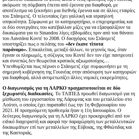
ακύρωσε τη σύμβαση έπειτα από έρευνα για διαφθορά, με
αποτέλεσμα να ξεκινήσει μια διεθνής έρευνα και σε άλλες εταιρίες
του Στάινμετζ. Ο τελευταίος έχει γαλλική και ισραηλινή
υπηκοότητα. Σύμφωνα με το κατηγορητήριο, ο επιχειρηματίας και
οι δύο συνεργάτες του κατέβαλλαν μίζες για να εξασφαλίζουν τα
δικαιώματα για το Sinandou λίγες εβδομάδες πριν από τοn θάνατο
του Λανσάνα Κοντέ το 2008. Ο δικηγόρος του Στάινμετζ
υποστηρίζει πως ο πελάτης του
«δεν έκανε τίποτα
παράνομο».
Επικαλείται, μεταξύ άλλων, το γεγονός πως, όταν
έγιναν οι πληρωμές, η σύζυγος του Κοντέ δεν τον είχε παντρευτεί
και συνεπώς δεν θεωρείται κρατικός αξιωματούχος…
Υπενθυμίζεται πως πέρυσι ο Στάινμετζ είχε συμφωνήσει με τη
σημερινή κυβέρνηση της Γουινέας στην απόσυρση των κατηγοριών
για διαφθορά, αλλά αντιμετωπίζει άλλες νομικές εκκρεμότητες.
Ο διαγωνισμός για τη ΛΑΡΚΟ πραγματοποιείται σε δύο
ξεχωριστές διαδικασίες
. Το ΤΑΙΠΕΔ προωθεί διαγωνισμό για τη
μίσθωση του εργοστασίου της Λάρυμνας και του μεταλλείου στο
Λούτσι, ο οποίος έχει παραταθεί έως την 1η Φεβρουαρίου του
2021. Η προηγούμενη προθεσμία ήταν η 11η Ιανουαρίου. Ο
δεύτερος διαγωνισμός για τη ΛΑΡΚΟ έχει προκηρυχθεί από τον
ειδικό διαχειριστή και αφορά την παραχώρηση των μεταλλευτικών
δικαιωμάτων επί των μεταλλείων της Εύβοιας, της Φθιώτιδας και
της Καστοριάς.