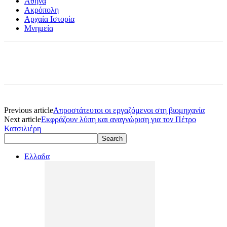
Αθήνα
Ακρόπολη
Αρχαία Ιστορία
Μνημεία
Previous article
Απροστάτευτοι οι εργαζόμενοι στη βιομηχανία
Next article
Εκφράζουν λύπη και αναγνώριση για τον Πέτρο
Κατσιλιέρη
Ελλαδα