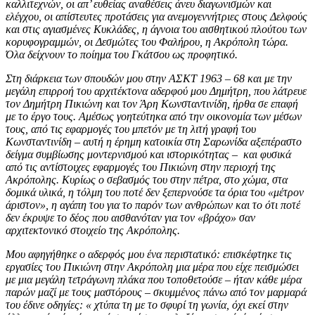
καλλιτεχνών, οι απ’ ευθείας αναθέσεις άνευ διαγωνισμών και
ελέγχου, οι απίστευτες προτάσεις για ανεμογεννήτριες στους Δελφούς
και στις αγιασμένες Κυκλάδες, η άγνοια του αισθητικού πλούτου των
κορυφογραμμών, οι Δεσμώτες του Φαλήρου, η Ακρόπολη τώρα.
Όλα δείχνουν το ποίημα του Γκάτσου ως προφητικό.
Στη διάρκεια των σπουδών μου στην ΑΣΚΤ 1963 – 68 και με την
μεγάλη επιρροή του αρχιτέκτονα αδερφού μου Δημήτρη, που λάτρευε
τον Δημήτρη Πικιώνη και τον Άρη Κωνσταντινίδη, ήρθα σε επαφή
με το έργο τους. Αμέσως γοητεύτηκα από την οικονομία των μέσων
τους, από τις εφαρμογές του μπετόν με τη λιτή γραφή του
Κωνσταντινίδη – αυτή η έρημη κατοικία στη Σαρωνίδα αξεπέραστο
δείγμα συμβίωσης μοντερνισμού και ιστορικότητας – και φυσικά
από τις αντίστοιχες εφαρμογές του Πικιώνη στην περιοχή της
Ακρόπολης. Κυρίως ο σεβασμός του στην πέτρα, στο χώμα, στα
δομικά υλικά, η τόλμη του ποτέ δεν ξεπερνούσε τα όρια του «μέτρον
άριστον», η αγάπη του για το παρόν των ανθρώπων και το ότι ποτέ
δεν έκρυψε το δέος που αισθανόταν για τον «βράχο» σαν
αρχιτεκτονικό στοιχείο της Ακρόπολης.
Μου αφηγήθηκε ο αδερφός μου ένα περιστατικό: επισκέφτηκε τις
εργασίες του Πικιώνη στην Ακρόπολη μια μέρα που είχε πεισμώσει
με μια μεγάλη τετράγωνη πλάκα που τοποθετούσε – ήταν κάθε μέρα
παρών μαζί με τους μαστόρους – σκυμμένος πάνω από τον μαρμαρά
του έδινε οδηγίες: « χτύπα τη με το σφυρί τη γωνία, όχι εκεί στην