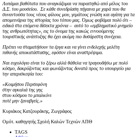
Λυπάμαι βαθύτατα που αναγκάζομαι να παραιτηθώ από μέλος του
Δ.Σ. του μουσείου. Σε κάθε συνεδρίαση πήγαινα με χαρά που θα
συναντούσα τους νέους φίλους μου, γεμάτους γνώση και αγάπη για τα
απομεινάρια της ιστορίας του τόπου μας. Όμως φοβάμαι πολύ ότι –
ειδικά στα επόμενα δίσεκτα χρόνια – αυτό το «εμβληματικό μνημείο
της ανθρωπότητας», εις το όνομα της κακώς εννοούμενης
τουριστικής ανάπτυξης θα έχει ακόμη πιο δυσάρεστη συνέχεια.
Πρέπει να σταματήσουν τα έργα και να γίνει ενδελεχής μελέτη
πιθανής αποκατάστασης, εφόσον είναι αναστρέψιμα.
Ναι ευχολόγιο είναι το ξέρω αλλά θάθελα να τραγουδήσω με πολύ
κόσμο, δακρύζοντας και φωνάζοντας δυνατά προς το υπουργείο για
την απερισκεψία του:
«Κοιμήσου Περσεφόνη
στην αγκαλιά της γης
στου κόσμου το μπαλκόνι
ποτέ μην ξαναβγείς.»
Κυριάκος Κατζουράκης, Ζωγράφος
Ομότ. καθηγητής Σχολή Καλών Τεχνών ΑΠΘ
TAGS