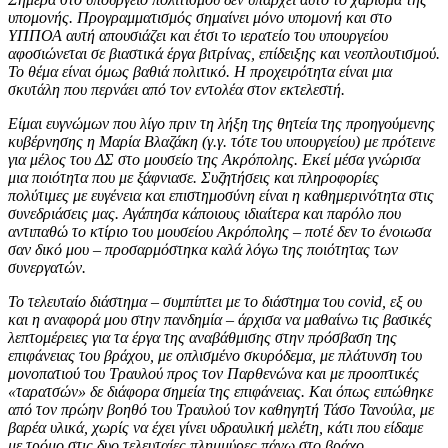
υπομονής. Προγραμματισμός σημαίνει μόνο υπομονή και στο
ΥΠΠΟΑ αυτή απουσιάζει και έτσι το ιερατείο του υπουργείου
αφοσιώνεται σε βιαστικά έργα βιτρίνας, επίδειξης και νεοπλουτισμού.
Το θέμα είναι όμως βαθιά πολιτικό. Η προχειρότητα είναι μια
σκυτάλη που περνάει από τον εντολέα στον εκτελεστή.
Είμαι ευγνώμων που λίγο πριν τη λήξη της θητεία της προηγούμενης
κυβέρνησης η Μαρία Βλαζάκη (γ.γ. τότε του υπουργείου) με πρότεινε
για μέλος του ΔΣ στο μουσείο της Ακρόπολης. Εκεί μέσα γνώρισα
μια ποιότητα που με ξάφνιασε. Συζητήσεις και πληροφορίες
πολύτιμες με ευγένεια και επιστημοσύνη είναι η καθημερινότητα στις
συνεδριάσεις μας. Αγάπησα κάποιους ιδιαίτερα και παρόλο που
αντιπαθώ το κτίριο του μουσείου Ακρόπολης – ποτέ δεν το ένοιωσα
σαν δικό μου – προσαρμόστηκα καλά λόγω της ποιότητας των
συνεργατών.
Το τελευταίο διάστημα – συμπίπτει με το διάστημα του covid, εξ ου
και η αναφορά μου στην πανδημία – άρχισα να μαθαίνω τις βασικές
λεπτομέρειες για τα έργα της αναβάθμισης στην πρόσβαση της
επιφάνειας του βράχου, με οπλισμένο σκυρόδεμα, με πλάτυνση του
μονοπατιού του Τραυλού προς τον Παρθενώνα και με προοπτικές
«ταρατσών» δε διάφορα σημεία της επιφάνειας. Και όπως ειπώθηκε
από τον πρώην βοηθό του Τραυλού τον καθηγητή Τάσο Τανούλα, με
βαρέα υλικά, χωρίς να έχει γίνει υδραυλική μελέτη, κάτι που είδαμε
με τρόμο στις δυο τελευταίες πλημμύρες πάνω στο βράχο.