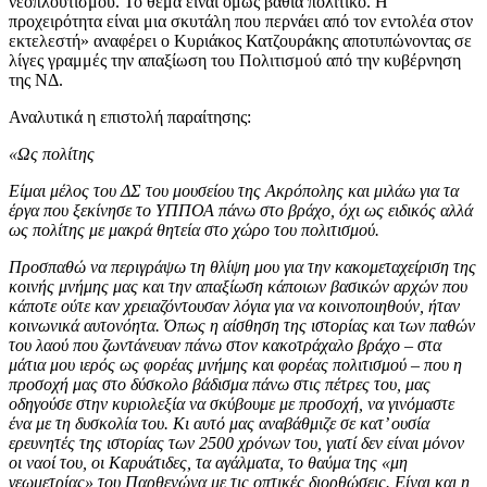
νεοπλουτισμού. Το θέμα είναι όμως βαθιά πολιτικό. Η
προχειρότητα είναι μια σκυτάλη που περνάει από τον εντολέα στον
εκτελεστή» αναφέρει ο Κυριάκος Κατζουράκης αποτυπώνοντας σε
λίγες γραμμές την απαξίωση του Πολιτισμού από την κυβέρνηση
της ΝΔ.
Αναλυτικά η επιστολή παραίτησης:
«Ως πολίτης
Είμαι μέλος του ΔΣ του μουσείου της Ακρόπολης και μιλάω για τα
έργα που ξεκίνησε το ΥΠΠΟΑ πάνω στο βράχο, όχι ως ειδικός αλλά
ως πολίτης με μακρά θητεία στο χώρο του πολιτισμού.
Προσπαθώ να περιγράψω τη θλίψη μου για την κακομεταχείριση της
κοινής μνήμης μας και την απαξίωση κάποιων βασικών αρχών που
κάποτε ούτε καν χρειαζόντουσαν λόγια για να κοινοποιηθούν, ήταν
κοινωνικά αυτονόητα. Όπως η αίσθηση της ιστορίας και των παθών
του λαού που ζωντάνευαν πάνω στον κακοτράχαλο βράχο – στα
μάτια μου ιερός ως φορέας μνήμης και φορέας πολιτισμού – που η
προσοχή μας στο δύσκολο βάδισμα πάνω στις πέτρες του, μας
οδηγούσε στην κυριολεξία να σκύβουμε με προσοχή, να γινόμαστε
ένα με τη δυσκολία του. Κι αυτό μας αναβάθμιζε σε κατ’ ουσία
ερευνητές της ιστορίας των 2500 χρόνων του, γιατί δεν είναι μόνον
οι ναοί του, οι Καρυάτιδες, τα αγάλματα, το θαύμα της «μη
γεωμετρίας» του Παρθενώνα με τις οπτικές διορθώσεις. Είναι και η