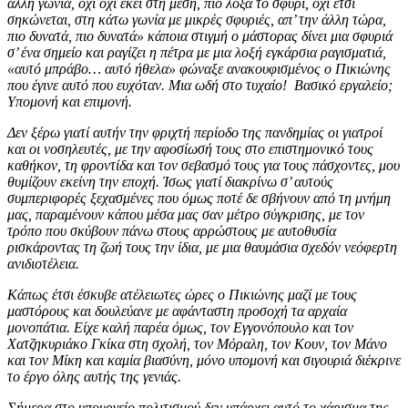
άλλη γωνία, όχι όχι εκεί στη μέση, πιο λοξά το σφυρί, όχι έτσι
σηκώνεται, στη κάτω γωνία με μικρές σφυριές, απ’ την άλλη τώρα,
πιο δυνατά, πιο δυνατά» κάποια στιγμή ο μάστορας δίνει μια σφυριά
σ’ ένα σημείο και ραγίζει η πέτρα με μια λοξή εγκάρσια ραγισματιά,
«αυτό μπράβο… αυτό ήθελα» φώναξε ανακουφισμένος ο Πικιώνης
που έγινε αυτό που ευχόταν. Μια ωδή στο τυχαίο! Βασικό εργαλείο;
Υπομονή και επιμονή.
Δεν ξέρω γιατί αυτήν την φριχτή περίοδο της πανδημίας οι γιατροί
και οι νοσηλευτές, με την αφοσίωσή τους στο επιστημονικό τους
καθήκον, τη φροντίδα και τον σεβασμό τους για τους πάσχοντες, μου
θυμίζουν εκείνη την εποχή. Ίσως γιατί διακρίνω σ’ αυτούς
συμπεριφορές ξεχασμένες που όμως ποτέ δε σβήνουν από τη μνήμη
μας, παραμένουν κάπου μέσα μας σαν μέτρο σύγκρισης, με τον
τρόπο που σκύβουν πάνω στους αρρώστους με αυτοθυσία
ρισκάροντας τη ζωή τους την ίδια, με μια θαυμάσια σχεδόν νεόφερτη
ανιδιοτέλεια.
Κάπως έτσι έσκυβε ατέλειωτες ώρες ο Πικιώνης μαζί με τους
μαστόρους και δουλεύανε με αφάνταστη προσοχή τα αρχαία
μονοπάτια. Είχε καλή παρέα όμως, τον Εγγονόπουλο και τον
Χατζηκυριάκο Γκίκα στη σχολή, τον Μόραλη, τον Κουν, τον Μάνο
και τον Μίκη και καμία βιασύνη, μόνο υπομονή και σιγουριά διέκρινε
το έργο όλης αυτής της γενιάς.
Σήμερα στο υπουργείο πολιτισμού δεν υπάρχει αυτό το χάρισμα της