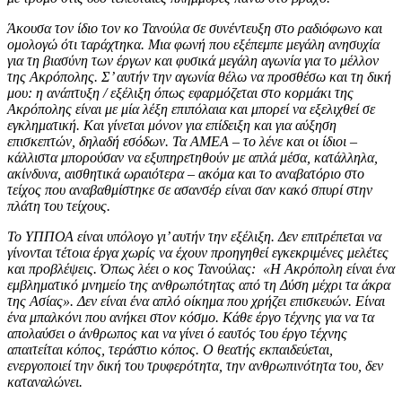
Άκουσα τον ίδιο τον κο Τανούλα σε συνέντευξη στο ραδιόφωνο και
ομολογώ ότι ταράχτηκα. Μια φωνή που εξέπεμπε μεγάλη ανησυχία
για τη βιασύνη των έργων και φυσικά μεγάλη αγωνία για το μέλλον
της Ακρόπολης. Σ’ αυτήν την αγωνία θέλω να προσθέσω και τη δική
μου: η ανάπτυξη / εξέλιξη όπως εφαρμόζεται στο κορμάκι της
Ακρόπολης είναι με μία λέξη επιπόλαια και μπορεί να εξελιχθεί σε
εγκληματική. Και γίνεται μόνον για επίδειξη και για αύξηση
επισκεπτών, δηλαδή εσόδων. Τα ΑΜΕΑ – το λένε και οι ίδιοι –
κάλλιστα μπορούσαν να εξυπηρετηθούν με απλά μέσα, κατάλληλα,
ακίνδυνα, αισθητικά ωραιότερα – ακόμα και το αναβατόριο στο
τείχος που αναβαθμίστηκε σε ασανσέρ είναι σαν κακό σπυρί στην
πλάτη του τείχους.
Το ΥΠΠΟΑ είναι υπόλογο γι’ αυτήν την εξέλιξη. Δεν επιτρέπεται να
γίνονται τέτοια έργα χωρίς να έχουν προηγηθεί εγκεκριμένες μελέτες
και προβλέψεις. Όπως λέει ο κος Τανούλας: «Η Ακρόπολη είναι ένα
εμβληματικό μνημείο της ανθρωπότητας από τη Δύση μέχρι τα άκρα
της Ασίας». Δεν είναι ένα απλό οίκημα που χρήζει επισκευών. Είναι
ένα μπαλκόνι που ανήκει στον κόσμο. Κάθε έργο τέχνης για να τα
απολαύσει ο άνθρωπος και να γίνει ό εαυτός του έργο τέχνης
απαιτείται κόπος, τεράστιο κόπος. Ο θεατής εκπαιδεύεται,
ενεργοποιεί την δική του τρυφερότητα, την ανθρωπινότητα του, δεν
καταναλώνει.