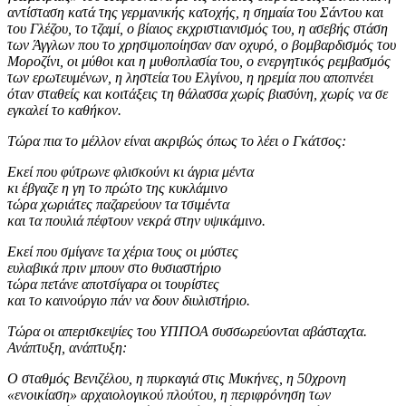
αντίσταση κατά της γερμανικής κατοχής, η σημαία του Σάντου και
του Γλέζου, το τζαμί, ο βίαιος εκχριστιανισμός του, η ασεβής στάση
των Άγγλων που το χρησιμοποίησαν σαν οχυρό, ο βομβαρδισμός του
Μοροζίνι, οι μύθοι και η μυθοπλασία του, ο ενεργητικός ρεμβασμός
των ερωτευμένων, η ληστεία του Ελγίνου, η ηρεμία που αποπνέει
όταν σταθείς και κοιτάξεις τη θάλασσα χωρίς βιασύνη, χωρίς να σε
εγκαλεί το καθήκον.
Τώρα πια το μέλλον είναι ακριβώς όπως το λέει ο Γκάτσος:
Εκεί που φύτρωνε φλισκούνι κι άγρια μέντα
κι έβγαζε η γη το πρώτο της κυκλάμινο
τώρα χωριάτες παζαρεύουν τα τσιμέντα
και τα πουλιά πέφτουν νεκρά στην υψικάμινο.
Εκεί που σμίγανε τα χέρια τους οι μύστες
ευλαβικά πριν μπουν στο θυσιαστήριο
τώρα πετάνε αποτσίγαρα οι τουρίστες
και το καινούργιο πάν να δουν διυλιστήριο.
Τώρα οι απερισκεψίες του ΥΠΠΟΑ συσσωρεύονται αβάσταχτα.
Ανάπτυξη, ανάπτυξη:
Ο σταθμός Βενιζέλου, η πυρκαγιά στις Μυκήνες, η 50χρονη
«ενοικίαση» αρχαιολογικού πλούτου, η περιφρόνηση των