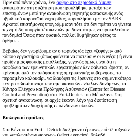
Πριν από πέντε χρόνια, ένα
άρθρο στο περιοδικό
Nature
αναφερόταν στη συζήτηση που προκλήθηκε μεταξύ των
επιστημόνων μετά την ανακοίνωση τεχνητής κατασκευής ενός
υβριδικού κορονοϊού νυχτερίδας, παραπλήσιου με τον SARS.
Αρκετοί επιστήμονες υπογράμμισαν τότε ότι δεν πρέπει να γίνεται
τεχνητή δημιουργία τέτοιων ιών με δυνατότητες να προκαλέσουν
πανδημία! Όπως ήταν φυσικό, πολλοί θυμήθηκαν φέτος το
άρθρο…
Βεβαίως δεν γνωρίζουμε αν ο τωρινός ιός έχει «ξεφύγει» από
κάποιο εργαστήριο (όπως φαίνεται να πιστεύουν οι Κινέζοι) ή είναι
προϊόν μιας φυσικής μετάλλαξης, γεγονός όμως είναι ότι η
ασφάλεια των ερευνητικών εργαστηρίων δεν φαίνεται άριστη, αν
κρίνουμε από την απόφαση της αμερικανικής κυβέρνησης, το
περασμένο καλοκαίρι, να διακόψει τις έρευνες στο σημαντικότερο
κέντρο «βιο-άμυνας» των αμερικανικών ενόπλων δυνάμεων, το
Κέντρο Ελέγχου και Πρόληψης Ασθενειών (Center for Disease
Control and Prevention) στο Fort-Detrick του Μέρυλαντ. Στη
σχετική ανακοίνωση, οι αρχές έκαναν λόγο για διαπίστωση
προβλημάτων διαχείρισης επικίνδυνων υλικών.
Βιολογικοί εφιάλτες
Στο Κέντρο του Fort – Detrich διεξήγοντο έρευνες επί 67 τοξινών
και «επιλεγμένων φορέων» (select agencies), δηλαδή