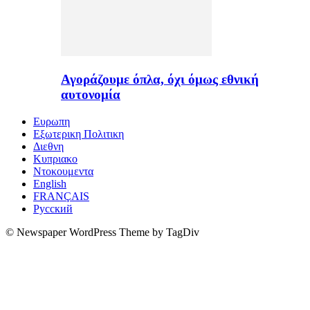
Αγοράζουμε όπλα, όχι όμως εθνική
αυτονομία
Ευρωπη
Εξωτερικη Πολιτικη
Διεθνη
Κυπριακο
Ντοκουμεντα
English
FRANÇAIS
Русский
© Newspaper WordPress Theme by TagDiv