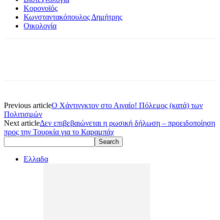
Κορονοϊός
Κωνσταντακόπουλος Δημήτρης
Οικολογία
Previous article
Ο Χάντινγκτον στο Αιγαίο! Πόλεμος (κατά) των
Πολιτισμών
Next article
Δεν επιβεβαιώνεται η ρωσική δήλωση – προειδοποίηση
προς την Τουρκία για το Καραμπάχ
Ελλαδα