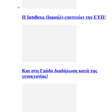
Η Intellexa (Ισραήλ) εποπτεύει την ΕΥΠ!
Και στη Γαύδο διαδήλωση κατά της
γενοκτονίας!