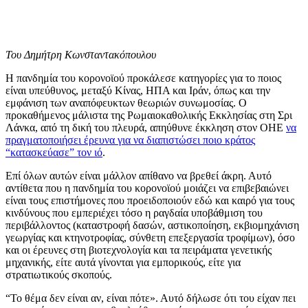
Του Δημήτρη Κωνσταντακόπουλου
Η πανδημία του κορονοϊού προκάλεσε κατηγορίες για το ποιος
είναι υπεύθυνος, μεταξύ Κίνας, ΗΠΑ και Ιράν, όπως και την
εμφάνιση των αναπόφευκτων θεωριών συνωμοσίας. Ο
προκαθήμενος μάλιστα της Ρωμαιοκαθολικής Εκκλησίας στη Σρι
Λάνκα, από τη δική του πλευρά, απηύθυνε έκκληση στον ΟΗΕ
να
πραγματοποιήσει έρευνα για να διαπιστώσει ποιο κράτος
“κατασκεύασε” τον ιό
.
Επί όλων αυτών είναι μάλλον απίθανο να βρεθεί άκρη. Αυτό
αντίθετα που η πανδημία του κορονοϊού μοιάζει να επιβεβαιώνει
είναι τους επιστήμονες που προειδοποιούν εδώ και καιρό για τους
κινδύνους που εμπεριέχει τόσο η ραγδαία υποβάθμιση του
περιβάλλοντος (καταστροφή δασών, αστικοποίηση, εκβιομηχάνιση
γεωργίας και κτηνοτροφίας, σύνθετη επεξεργασία τροφίμων), όσο
και οι έρευνες στη βιοτεχνολογία και τα πειράματα γενετικής
μηχανικής, είτε αυτά γίνονται για εμπορικούς, είτε για
στρατιωτικούς σκοπούς.
“Το θέμα δεν είναι αν, είναι πότε». Αυτό δήλωσε ότι του είχαν πει