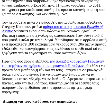
οι επιστήμονες που συμβουλεύθηκε γράφοντας το σενάριο της
ταινίας
Cintagion
, ο Σκοτ Μπερνς. Η ταινία, γυρισμένη το 2011,
περιγράφει μια κατάσταση πανδημίας αρκετά κοντινή σε αυτή που
ζει τώρα ο πλανήτης. Και δεν είναι η μόνη…
Τον περασμένο μήνα ο ειδικός σε θέματα βιολογικής ασφάλειας
Gregory Koblentz, με ένα
άρθρο του στο αμερικανικό
Bulletin
of
Atomic
Scientists
έκρουε τον κώδωνα του κινδύνου γιατί μια
ιδιωτική εταιρεία βιοτεχνολογίας κατασκεύασε έναν συνθετικό ιό
που μοιάζει πολύ με την ευλογιά. Υπενθύμισε ότι η αρρώστια αυτή
έχει προκαλέσει 300 εκατομμύρια νεκρούς στον 20ό αιώνα προτού
εξαλειφθεί και υπογράμμισε τους κινδύνους οι συνθετικοί ιοί να
ξεφύγουν από τα εργαστήρια που τους κατασκευάζουν.
Πριν από δύο χρόνια εξάλλου,
μια πλειάδα κορυφαίων Γερμανών
επιστημόνων κατηγόρησε το αμερικανικό Πεντάγωνο
ότι θέλει να
προκαλέσει μετάλλαξη ιών και να τους μεταβάλλει σε βιολογικά
όπλα, χρησιμοποιώντας ένα «στρατό» από έντομα για να τα
διασπείρει στον ενδεχόμενο αντίπαλο. Οι Αμερικανοί στρατιωτικοί
πάντως, από την πλευρά τους, υποστήριξαν ότι οι έρευνές τους
αφορούν μόνο μεθόδους για την προστασία της γεωργικής
παραγωγής.
Διαμάχη για τους κινδύνους των πειραμάτων