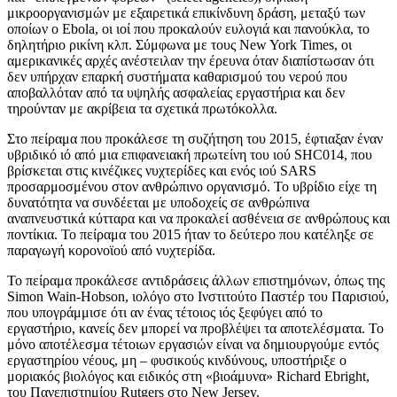
μικροοργανισμών με εξαιρετικά επικίνδυνη δράση, μεταξύ των
οποίων ο Ebola, οι ιοί που προκαλούν ευλογιά και πανούκλα, το
δηλητήριο ρικίνη κλπ. Σύμφωνα με τους New York Times, oι
αμερικανικές αρχές ανέστειλαν την έρευνα όταν διαπίστωσαν ότι
δεν υπήρχαν επαρκή συστήματα καθαρισμού του νερού που
αποβαλλόταν από τα υψηλής ασφαλείας εργαστήρια και δεν
τηρούνταν με ακρίβεια τα σχετικά πρωτόκολλα.
Στο πείραμα που προκάλεσε τη συζήτηση του 2015, έφτιαξαν έναν
υβριδικό ιό από μια επιφανειακή πρωτείνη του ιού SHC014, που
βρίσκεται στις κινέζικες νυχτερίδες και ενός ιού SARS
προσαρμοσμένoυ στον ανθρώπινο οργανισμό. Το υβρίδιο είχε τη
δυνατότητα να συνδέεται με υποδοχείς σε ανθρώπινα
αναπνευστικά κύτταρα και να προκαλεί ασθένεια σε ανθρώπους και
ποντίκια. Το πείραμα του 2015 ήταν το δεύτερο που κατέληξε σε
παραγωγή κορονοϊού από νυχτερίδα.
Το πείραμα προκάλεσε αντιδράσεις άλλων επιστημόνων, όπως της
Simon Wain-Hobson, ιολόγο στο Ινστιτούτο Παστέρ του Παρισιού,
που υπογράμμισε ότι αν ένας τέτοιος ιός ξεφύγει από το
εργαστήριο, κανείς δεν μπορεί να προβλέψει τα αποτελέσματα. Το
μόνο αποτέλεσμα τέτοιων εργασιών είναι να δημιουργούμε εντός
εργαστηρίου νέους, μη – φυσικούς κινδύνους, υποστήριξε ο
μοριακός βιολόγος και ειδικός στη «βιοάμυνα» Richard Ebright,
του Πανεπιστημίου Rutgers στο New Jersey.