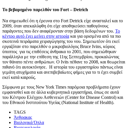
Το βεβαρημένο παρελθόν του
Fort
–
Detrich
Να σημειωθεί ότι η έρευνα στο Fort Detrick είχε ανασταλεί και το
2009, όταν απεκαλύφθη ότι είχε αποθηκεύσει παθογόνους
παράγοντες που δεν αναφέρονταν στην βάση δεδομένων του.
Το
κέντρο αυτό έχει μείνει στην ιστορία
και για ορισμένα από τα πιο
σκοτεινά πειράματα χειραγώγησης του νου. Σημειωτέον ότι εκεί
εργαζόταν στο παρελθόν ο μικροβιολόγος Bruce Ivins, κύριος
ύποπτος για τις επιθέσεις άνθρακα το 2001, που σημειώθηκαν
παράλληλα με την επίθεση της 11ης Σεπτεμβρίου, προκαλώντας
τον θάνατο πέντε ανθρώπων. Ο Ivits πέθανε το 2008, και θεωρείται
πιθανό ότι αυτοκτόνησε. H ιστορία του εργαστηρίου πάντως είναι
γεμάτη ατυχήματα και ανεπιβεβαίωτες φήμες για το τι έχει συμβεί
εκεί κατά καιρούς.
Σύμφωνα με τους New York Times παρόμοια προβλήματα έχουν
εμφανισθεί και σε άλλα κυβερνητικά εργαστήρια, όπως σε αυτά
του Κέντρου Ελέγχου Ασθενειών (Center for Disease Control) και
του Εθνικού Ινστιτούτου Υγείας (National Institute of Health).
TAGS
Άνθρακας
Βιολογικά Όπλα
Βιοτεχνολογία