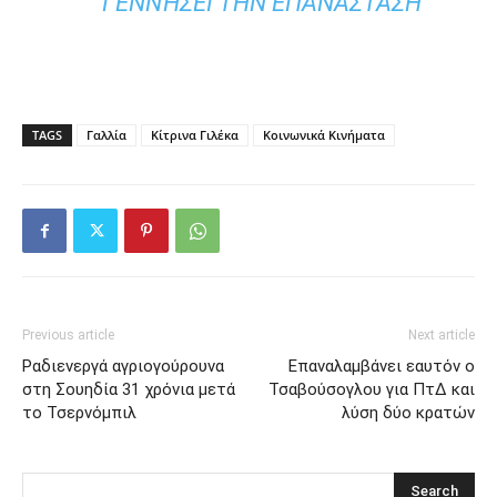
ΓΕΝΝΉΣΕΙ ΤΗΝ ΕΠΑΝΆΣΤΑΣΗ
TAGS
Γαλλία
Κίτρινα Γιλέκα
Κοινωνικά Κινήματα
Previous article
Next article
Ραδιενεργά αγριογούρουνα
Επαναλαμβάνει εαυτόν ο
στη Σουηδία 31 χρόνια μετά
Τσαβούσογλου για ΠτΔ και
το Τσερνόμπιλ
λύση δύο κρατών