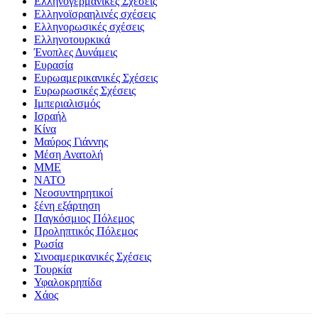
Ελληνογερμανικές Σχέσεις
Ελληνοϊσραηλινές σχέσεις
Ελληνορωσικές σχέσεις
Ελληνοτουρκικά
Ένοπλες Δυνάμεις
Ευρασία
Ευρωαμερικανικές Σχέσεις
Ευρωρωσικές Σχέσεις
Ιμπεριαλισμός
Ισραήλ
Κίνα
Μαύρος Γιάννης
Μέση Ανατολή
ΜΜΕ
ΝΑΤΟ
Νεοσυντηρητικοί
ξένη εξάρτηση
Παγκόσμιος Πόλεμος
Προληπτικός Πόλεμος
Ρωσία
Σινοαμερικανικές Σχέσεις
Τουρκία
Υφαλοκρηπίδα
Χάος