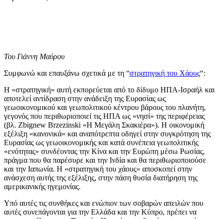
Του Γιάννη Μαύρου
Συμφωνώ και επαυξάνω σχετικά με τη “
στρατηγική του Χάους
“:
Η «στρατηγική» αυτή εκπορεύεται από το δίδυμο ΗΠΑ-Ισραήλ και
αποτελεί αντίδραση στην ανάδειξη της Ευρασίας ως
γεωοικονομικού και γεωπολιτικού κέντρου βάρους του πλανήτη,
γεγονός που περιθωριοποιεί τις ΗΠΑ ως «νησί» της περιφέρειας
(βλ. Zbignew Brzezinski «Η Μεγάλη Σκακιέρα»). Η οικονομική
εξέλιξη «κανονικά» και αναπότρεπτα οδηγεί στην συγκρότηση της
Ευρασίας ως γεωοικονομικής και κατά συνέπεια γεωπολιτικής
«ενότητας» συνδέοντας την Κίνα και την Ευρώπη μέσω Ρωσίας,
πράγμα που θα παρέσυρε και την Ινδία και θα περιθωριοποιούσε
και την Ιαπωνία. Η «στρατηγική του χάους» αποσκοπεί στην
ανάσχεση αυτής της εξέλιξης, στην πάση θυσία διατήρηση της
αμερικανικής ηγεμονίας.
Υπό αυτές τις συνθήκες και ενώπιον των σοβαρών απειλών που
αυτές συνεπάγονται για την Ελλάδα και την Κύπρο, πρέπει να