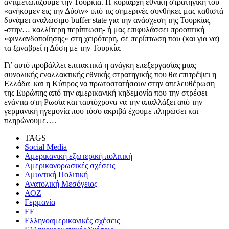
αντιμετωπίζουμε την Τουρκία. Η κυρίαρχη εθνική στρατηγική του
«ανήκομεν εις την Δύσιν» υπό τις σημερινές συνθήκες μας καθιστά
δυνάμει αναλώσιμο buffer state για την ανάσχεση της Τουρκίας
-στην… καλλίτερη περίπτωση- ή μας επιφυλάσσει προοπτική
«φινλανδοποίησης» στη χειρότερη, σε περίπτωση που (και για να)
τα ξαναβρεί η Δύση με την Τουρκία.
Γι’ αυτό προβάλλει επιτακτικά η ανάγκη επεξεργασίας μιας
συνολικής εναλλακτικής εθνικής στρατηγικής που θα επιτρέψει η
Ελλάδα και η Κύπρος να πρωτοστατήσουν στην απελευθέρωση
της Ευρώπης από την αμερικανική κηδεμονία που την στρέφει
ενάντια στη Ρωσία και ταυτόχρονα να την απαλλάξει από την
γερμανική ηγεμονία που τόσο ακριβά έχουμε πληρώσει και
πληρώνουμε….
TAGS
Social Media
Αμερικανική εξωτερική πολιτική
Αμερικανορωσικές σχέσεις
Αμυντική Πολιτική
Ανατολική Μεσόγειος
ΑΟΖ
Γερμανία
ΕΕ
Ελληνοαμερικανικές σχέσεις