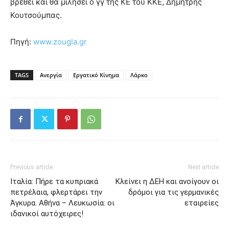
βρεθεί και θα μιλήσει ο γγ της ΚΕ του ΚΚΕ, Δημήτρης
Κουτσούμπας.
Πηγή:
www.zougla.gr
TAGS
Ανεργία
Εργατικό Κίνημα
Λάρκο
Previous article
Next article
Ιταλία: Πήρε τα κυπριακά
Κλείνει η ΔΕΗ και ανοίγουν οι
πετρέλαια, φλερτάρει την
δρόμοι για τις γερμανικές
Άγκυρα. Αθήνα – Λευκωσία: οι
εταιρείες
ιδανικοί αυτόχειρες!