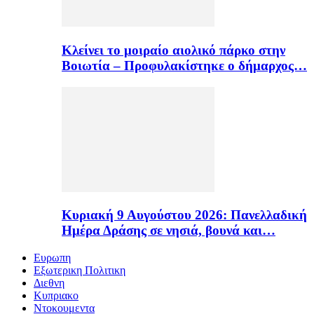
Κλείνει το μοιραίο αιολικό πάρκο στην
Βοιωτία – Προφυλακίστηκε ο δήμαρχος…
Κυριακή 9 Αυγούστου 2026: Πανελλαδική
Ημέρα Δράσης σε νησιά, βουνά και…
Ευρωπη
Εξωτερικη Πολιτικη
Διεθνη
Κυπριακο
Ντοκουμεντα