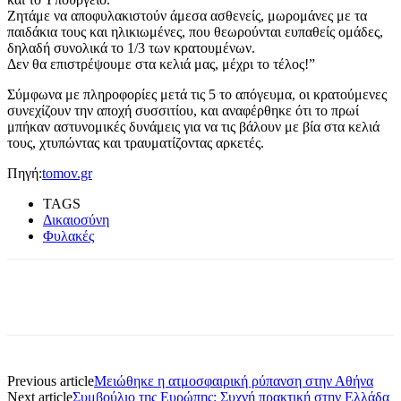
Ζητάμε να αποφυλακιστούν άμεσα ασθενείς, μωρομάνες με τα
παιδάκια τους και ηλικιωμένες, που θεωρούνται ευπαθείς ομάδες,
δηλαδή συνολικά το 1/3 των κρατουμένων.
Δεν θα επιστρέψουμε στα κελιά μας, μέχρι το τέλος!”
Σύμφωνα με πληροφορίες μετά τις 5 το απόγευμα, οι κρατούμενες
συνεχίζουν την αποχή συσσιτίου, και αναφέρθηκε ότι το πρωί
μπήκαν αστυνομικές δυνάμεις για να τις βάλουν με βία στα κελιά
τους, χτυπώντας και τραυματίζοντας αρκετές.
Πηγή:
tomov.gr
TAGS
Δικαιοσύνη
Φυλακές
Previous article
Μειώθηκε η ατμοσφαιρική ρύπανση στην Αθήνα
Next article
Συμβούλιο της Ευρώπης: Συχνή πρακτική στην Ελλάδα