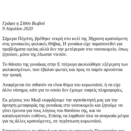
Γράφει η Σίσσυ Βωβού
9 Απριλίου 2020
Σήμερα Πέμπτη, βρέθηκε νεκρή στο κελί της 38χρονη κρατούμενη
στις γυναικείες φυλακές Θήβας. Η γυναίκα είχε παραπονεθεί για
προβλήματα υγείας αλλά δεν την μετέφεραν στο νοσοκομείο, όπως
ζητούσε, μόνο της έδωσαν ντεπόν.
Το θάνατο της γυναίκας στην Ε πτέρυγα ακολούθησε εξέγερση των
φυλακισμένων, που έβαλαν φωτιές και προς το παρόν αρνούνται
την τροφή.
Αναφέρεται ότι πιθανόν να είναι θύμα του κορωνοϊού, ή να είχε
άλλο νόσημα, κάτι για το οποίο δεν έχουμε σαφείς πληροφορίες.
Εκ μέρους του Μωβ εκφράζουμε την αγανάκτησή μας για την
άρνηση μεταφοράς της γυναίκας στο νοσοκομείο και ζητούμε να
γίνει έρευνα για τους λόγους του θανάτου της, και να
καταλογιστούν ευθύνες. Επίσης να ληφθούν όλα τα αναγκαία μέτρα
για τις άλλες κρατούμενες, σε περίπτωση κορωνοϊού.
Επαναφέρουμε το αίτημά μας προς το υπουργείο Προστασίας του