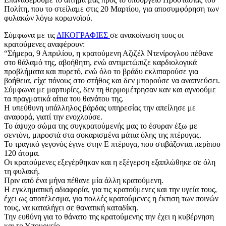
Πολίτη, που το στείλαμε στις 20 Μαρτίου, για αποσυμφόρηση των
φυλακών λόγω κορωνοϊού.
Σύμφωνα με τις
ΔΙΚΟΓΡΑΦΙΕΣ
σε ανακοίνωση τους οι
κρατούμενες αναφέρουν:
“Σήμερα, 9 Απριλίου, η κρατούμενη Αζιζέλ Ντενίρογλου πέθανε
στο θάλαμό της, αβοήθητη, ενώ αντιμετώπιζε καρδιολογικά
προβλήματα και πυρετό, ενώ όλο το βράδυ εκλιπαρούσε για
βοήθεια, είχε πόνους στο στήθος και δεν μπορούσε να αναπνεύσει.
Σύμφωνα με μαρτυρίες, δεν τη θερμομέτρησαν καν και αγνοούμε
τα πραγματικά αίτια του θανάτου της.
Η υπεύθυνη υπάλληλος βάρδας υπηρεσίας την απείλησε με
αναφορά, γιατί την ενοχλούσε.
Το άψυχο σώμα της συγκρατούμενής μας το έσυραν έξω με
σεντόνι, μπροστά στα σοκαρισμένα μάτια όλης της πτέρυγας.
Το τραγικό γεγονός έγινε στην Ε πτέρυγα, που στιβάζονται περίπου
120 άτομα.
Οι κρατούμενες εξεγέρθηκαν και η εξέγερση εξαπλώθηκε σε όλη
τη φυλακή.
Πριν από ένα μήνα πέθανε μία άλλη κρατούμενη.
Η εγκληματική αδιαφορία, για τις κρατούμενες και την υγεία τους,
έχει ως αποτέλεσμα, για πολλές κρατούμενες η έκτιση των ποινών
τους, να καταλήγει σε θανατική καταδίκη.
Την ευθύνη για το θάνατο της κρατούμενης την έχει η κυβέρνηση
και το Υπουργείο.