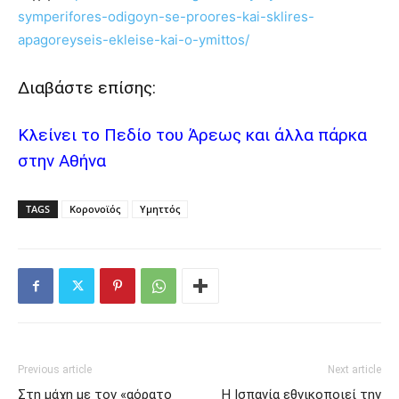
symperifores-odigoyn-se-proores-kai-sklires-
apagoreyseis-ekleise-kai-o-ymittos/
Διαβάστε επίσης:
Κλείνει το Πεδίο του Άρεως και άλλα πάρκα
στην Αθήνα
TAGS
Κορονοϊός
Υμηττός
Previous article
Next article
Στη μάχη με τον «αόρατο
Η Ισπανία εθνικοποιεί την