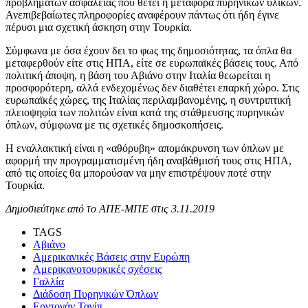
προβλημάτων ασφαλείας που θέτει η μεταφορά πυρηνικών υλικών.
Ανεπιβεβαίωτες πληροφορίες αναφέρουν πάντως ότι ήδη έγινε
πέρυσι μια σχετική άσκηση στην Τουρκία.
Σύμφωνα με όσα έχουν δει το φως της δημοσιότητας, τα όπλα θα
μεταφερθούν είτε στις ΗΠΑ, είτε σε ευρωπαϊκές βάσεις τους. Από
πολιτική άποψη, η βάση του Αβιάνο στην Ιταλία θεωρείται η
προσφορότερη, αλλά ενδεχομένως δεν διαθέτει επαρκή χώρο. Στις
ευρωπαϊκές χώρες, της Ιταλίας περιλαμβανομένης, η συντριπτική
πλειοψηφία των πολιτών είναι κατά της στάθμευσης πυρηνικών
όπλων, σύμφωνα με τις σχετικές δημοσκοπήσεις.
Η εναλλακτική είναι η «αθόρυβη» απομάκρυνση των όπλων με
αφορμή την προγραμματισμένη ήδη αναβάθμισή τους στις ΗΠΑ,
από τις οποίες θα μπορούσαν να μην επιστρέψουν ποτέ στην
Τουρκία.
Δημοσιεύτηκε από το ΑΠΕ-ΜΠΕ στις 3.11.2019
TAGS
Αβιάνο
Αμερικανικές Βάσεις στην Ευρώπη
Αμερικανοτουρκικές σχέσεις
Γαλλία
Διάδοση Πυρηνικών Όπλων
Ερντογάν Ταγίπ