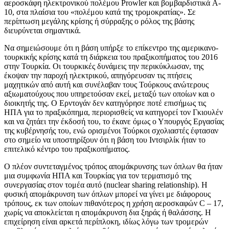
αεροσκάφη ηλεκτρονικού πολέμου Prowler και βομβαρδιστικά A-
10, στα πλαίσια του «πολέμου κατά της τρομοκρατίας». Σε
περίπτωση μεγάλης κρίσης ή σύρραξης ο ρόλος της βάσης
διευρύνεται σημαντικά.
Να σημειώσουμε ότι η βάση υπήρξε το επίκεντρο της αμερικανο-
τουρκικής κρίσης κατά τη διάρκεια του πραξικοπήματος του 2016
στην Τουρκία. Οι τουρκικές δυνάμεις την περικύκλωσαν, της
έκοψαν την παροχή ηλεκτρικού, απηγόρευσαν τις πτήσεις
μαχητικών από αυτή και συνέλαβαν τους Τούρκους ανώτερους
αξιωματούχους που υπηρετούσαν εκεί, μεταξύ των οποίων και ο
διοικητής της. Ο Ερντογάν δεν κατηγόρησε ποτέ επισήμως τις
ΗΠΑ για το πραξικόπημα, περιορισθείς να κατηγορεί τον Γκιουλέν
και να ζητάει την έκδοσή του, το έκανε όμως ο Υπουργός Εργασίας
της κυβέρνησής του, ενώ ορισμένοι Τούρκοι σχολιαστές έφτασαν
στο σημείο να υποστηρίξουν ότι η βάση του Ιντσιρλίκ ήταν το
επιτελικό κέντρο του πραξικοπήματος.
Ο πλέον συντεταγμένος τρόπος απομάκρυνσης των όπλων θα ήταν
μια συμφωνία ΗΠΑ και Τουρκίας για τον τερματισμό της
συνεργασίας στον τομέα αυτό (nuclear sharing relationship). H
φυσική απομάκρυνση των όπλων μπορεί να γίνει με διάφορους
τρόπους, εκ των οποίων πιθανότερος η χρήση αεροσκαφών C – 17,
χωρίς να αποκλείεται η απομάκρυνση δια ξηράς ή θαλάσσης. Η
επιχείρηση είναι αρκετά περίπλοκη, ιδίως λόγω των τρομερών