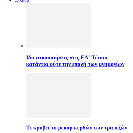
Ελλαδα
Ιδιωτικοποιήσεις στις ΕΔ! Τέτοια
κατάντια ούτε την εποχή των μνημονίων
Τι κρύβει το ρεκόρ κερδών των τραπεζών