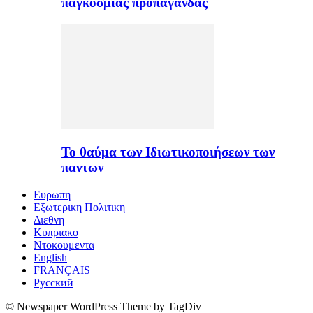
παγκόσμιας προπαγάνδας
Το θαύμα των Ιδιωτικοποιήσεων των
παντων
Ευρωπη
Εξωτερικη Πολιτικη
Διεθνη
Κυπριακο
Ντοκουμεντα
English
FRANÇAIS
Русский
© Newspaper WordPress Theme by TagDiv