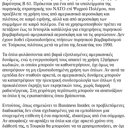
βαρύτητας B 61. Πρόκειται για ένα από τα υπολείμματα της
πυρηνικής στρατηγικής του ΝΑΤΟ επί Ψυχρού Πολέμου, που
προέβλεπε τη χρήση τους από αμερικανικά αεροσκάφη και
πιλότους σε καιρό ειρήνης, αλλά και από αεροσκάφη των
συμμάχων σε καιρό πολέμου. Για να χρησιμοποιηθούν πρέπει να
πετάξουν έως το Ιντσιρλίκ κατάλληλα για επιχειρήσεις πυρηνικού
βομβαρδισμού αμερικανικά αεροσκάφη και να τις φορτώσουν. Δεν
έχουν δοθεί εξουσιοδοτήσεις πτήσεων πυρηνικού βομβαρδισμού
σε Τούρκους πιλότους μετά τα μέσα της δεκαετίας του 1990.
Τα όπλα φυλάσσονται από βαριά εξοπλισμένες αμερικανικές
δυνάμεις, ενώ η ενεργοποίησή τους απαιτεί τη χρήση 12ψήφιων
κωδικών, οι οποίοι μπορούν να καθυστερήσουν, όχι όμως να
αποτρέψουν τη μη εξουσιοδοτημένη χρήση των όπλων. Αν αυτά τα
εμπόδια δεν σταθούν αρκετά, οι αμερικανικές δυνάμεις μπορούν
να καταστρέψουν την ηλεκτρική συνδεσμολογία των όπλων ή να
προκαλέσουν έκρηξη των εκρηκτικών τους, χωρίς διαρροή
ραδιενέργειας. Στη χειρότερη περίπτωση μπορούν να ανατινάξουν
τα όπλα ή τις εγκαταστάσεις όπου βρίσκονται.
Εντούτοις, όπως σημειώνει το Bussiness Insider, οι προβλεπόμενες
διαδικασίας δεν είναι σχεδιασμένες για να εμποδίσουν μια
στοχευμένη επίθεση ή ένα σαμποτάζ, ιδιαιτέρως από ένα σύμμαχο.
Αν αποφάσιζε να αρπάξει τα όπλα και είχε αρκετό χρόνο στη
διάθεσή της, η Τουρκία θα μπορούσε να τα χρησιμοποιήσει, αν όχι