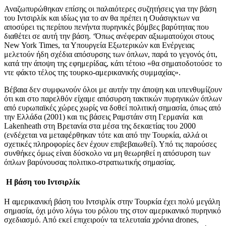
Αναζωπυρώθηκαν επίσης οι παλαιότερες συζητήσεις για την βάση
του Ιντσιρλίκ και ιδίως για το αν θα πρέπει η Ουάσιγκτων να
αποσύρει τις περίπου πενήντα πυρηνικές βόμβες βαρύτητας που
διαθέτει σε αυτή την βάση. ‘Όπως ανέφεραν αξιωματούχοι στους
New York Times, τα Υπουργεία Εξωτερικών και Ενέργειας
μελετούν ήδη σχέδια απόσυρσης των όπλων, παρά το γεγονός ότι,
κατά την άποψη της εφημερίδας, κάτι τέτοιο «θα σηματοδοτούσε το
ντε φάκτο τέλος της τουρκο-αμερικανικής συμμαχίας».
Βέβαια δεν συμφωνούν όλοι με αυτήν την άποψη και υπενθυμίζουν
ότι και στο παρελθόν είχαμε απόσυρση τακτικών πυρηνικών όπλων
από ευρωπαϊκές χώρες χωρίς να δοθεί πολιτική σημασία, όπως από
την Ελλάδα (2001) και τις βάσεις Ραμστάιν στη Γερμανία και
Lakenheath στη Βρετανία στα μέσα της δεκαετίας του 2000
(ενδέχεται να μεταφέρθηκαν τότε και από την Τουρκία, αλλά οι
σχετικές πληροφορίες δεν έχουν επιβεβαιωθεί). Υπό τις παρούσες
συνθήκες όμως είναι δύσκολο να μη θεωρηθεί η απόσυρση των
όπλων βαρύνουσας πολιτικο-στρατιωτικής σημασίας.
Η βάση του Ιντσιρλίκ
Η αμερικανική βάση του Ιντσιρλίκ στην Τουρκία έχει πολύ μεγάλη
σημασία, όχι μόνο λόγω του ρόλου της στον αμερικανικό πυρηνικό
σχεδιασμό. Από εκεί επιχειρούν τα τελευταία χρόνια drones,