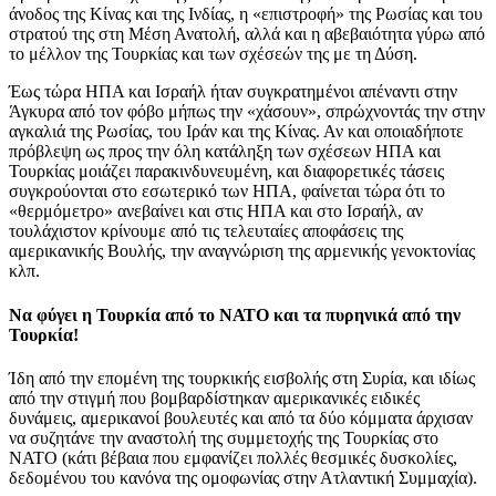
άνοδος της Κίνας και της Ινδίας, η «επιστροφή» της Ρωσίας και του
στρατού της στη Μέση Ανατολή, αλλά και η αβεβαιότητα γύρω από
το μέλλον της Τουρκίας και των σχέσεών της με τη Δύση.
Έως τώρα ΗΠΑ και Ισραήλ ήταν συγκρατημένοι απέναντι στην
Άγκυρα από τον φόβο μήπως την «χάσουν», σπρώχνοντάς την στην
αγκαλιά της Ρωσίας, του Ιράν και της Κίνας. Αν και οποιαδήποτε
πρόβλεψη ως προς την όλη κατάληξη των σχέσεων ΗΠΑ και
Τουρκίας μοιάζει παρακινδυνευμένη, και διαφορετικές τάσεις
συγκρούονται στο εσωτερικό των ΗΠΑ, φαίνεται τώρα ότι το
«θερμόμετρο» ανεβαίνει και στις ΗΠΑ και στο Ισραήλ, αν
τουλάχιστον κρίνουμε από τις τελευταίες αποφάσεις της
αμερικανικής Βουλής, την αναγνώριση της αρμενικής γενοκτονίας
κλπ.
Να φύγει η Τουρκία από το ΝΑΤΟ και τα πυρηνικά από την
Τουρκία!
Ίδη από την επομένη της τουρκικής εισβολής στη Συρία, και ιδίως
από την στιγμή που βομβαρδίστηκαν αμερικανικές ειδικές
δυνάμεις, αμερικανοί βουλευτές και από τα δύο κόμματα άρχισαν
να συζητάνε την αναστολή της συμμετοχής της Τουρκίας στο
ΝΑΤΟ (κάτι βέβαια που εμφανίζει πολλές θεσμικές δυσκολίες,
δεδομένου του κανόνα της ομοφωνίας στην Ατλαντική Συμμαχία).