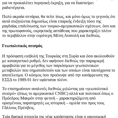
για να προκαλέσει πυρηνική έκρηξη, για να διασπείρει
ραδιενέργεια.
Πολύ ακραία σενάρια, θα πείτε ίσως, και μόνο όμως το γεγονός ότι
αυτά συζητώνται δημοσίως είναι επαρκής ένδειξη τόσο της
ραγδαίας επιδείνωσης των τουρκο-αμερικανικών σχέσεων, όσο και
της πρωτοφανούς, εκρηκτικής αστάθειας που χαρακτηρίζει πλέον
το περιβάλλον στην ευρύτερη Μέση Ανατολή και διεθνώς.
Γεωπολιτικός σεισμός
Η πρόσφατη εισβολή της Τουρκίας στη Συρία και όσα ακολουθούν
με καταιγιστικό ρυθμό, δεν αφήνουν διεθνώς την παραμικρή
αμφιβολία για το μέγεθος των παγκόσμιων γεωπολιτικών
μεταβολών που σηματοδοτούν και των οποίων είναι ταυτόχρονα το
αποτέλεσμα. Ο κόσμος που προέκυψε από την κατάρρευση της
ΕΣΣΔ το 1989-91 δεν υφίσταται πλέον.
Το επισημαίνουν αναλυτές διεθνώς μιλώντας για «γεωπολιτικό
σεισμό» (όπως το αμερικανικό CNBC) αλλά και πολιτικοί όπως ο
Πρόεδρος Μακρόν στην φετινή – χαρακτηριζόμενη από
ορισμένους παρατηρητές ως ιστορική – ομιλία του προς τους
Γάλλους Πρέσβεις.
Τρία βασικά στοιχεία της νέας κατάστασης είναι η οικονομική