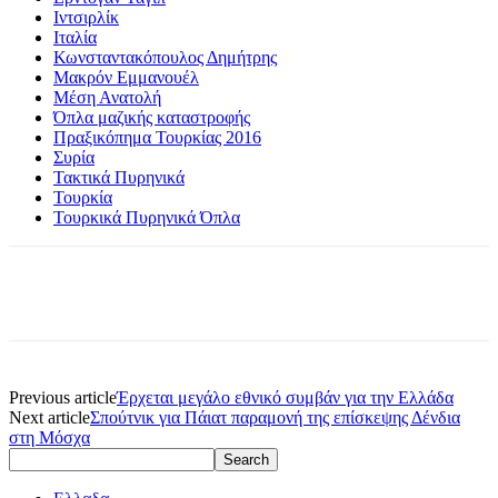
Ιντσιρλίκ
Ιταλία
Κωνσταντακόπουλος Δημήτρης
Μακρόν Εμμανουέλ
Μέση Ανατολή
Όπλα μαζικής καταστροφής
Πραξικόπημα Τουρκίας 2016
Συρία
Τακτικά Πυρηνικά
Τουρκία
Τουρκικά Πυρηνικά Όπλα
Previous article
Έρχεται μεγάλο εθνικό συμβάν για την Ελλάδα
Next article
Σπούτνικ για Πάιατ παραμονή της επίσκεψης Δένδια
στη Μόσχα