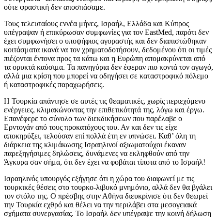
ούτε φραστική δεν αποσπάσαμε.
Τους τελευταίους εννέα μήνες, Ισραήλ, Ελλάδα και Κύπρος
υπέγραψαν ή επικύρωσαν συμφωνίες για τον EastMed, παρότι δεν
έχει συμφωνήσει ο υποψήφιος αγοραστής και δεν διαπιστώθηκαν
κοιτάσματα ικανά να τον χρηματοδοτήσουν, δεδομένου ότι οι τιμές
πιέζονται έντονα προς τα κάτω και η Ευρώπη απομακρύνεται από
τα ορυκτά καύσιμα. Τα πανηγύρια δεν έφεραν πιο κοντά τον αγωγό,
αλλά μια κρίση που μπορεί να οδηγήσει σε καταστροφικό πόλεμο
ή καταστροφικές παραχωρήσεις.
Η Τουρκία απάντησε σε αυτές τις θεαματικές, χωρίς περιεχόμενο
ενέργειες, κλιμακώνοντας την επιθετικότητά της, λόγω και έργω.
Επανέφερε το σύνολο των διεκδικήσεων που παρέλαβε ο
Ερντογάν από τους προκατόχους του. Αν και δεν τις είχε
αποκηρύξει, τελούσαν επί πολλά έτη εν υπνώσει. Καθ’ όλη τη
διάρκεια της κλιμάκωσης Ισραηλινοί αξιωματούχοι έκαναν
παρεξηγήσιμες δηλώσεις, δυνάμενες να εκληφθούν από την
Άγκυρα σαν σήμα, ότι δεν έχει να φοβάται τίποτα από το Ισραήλ!
Ισραηλινός υπουργός εξήγησε ότι η χώρα του διαφωνεί με τις
τουρκικές θέσεις στο τουρκο-λιβυκό μνημόνιο, αλλά δεν θα βγάλει
τον στόλο της. Ο πρέσβης στην Αθήνα διευκρίνισε ότι δεν θεωρεί
την Τουρκία εχθρό και θέλει να την περιλάβει στα μεσογειακά
σχήματα συνεργασίας. Το Ισραήλ δεν υπέγραψε την κοινή δήλωση