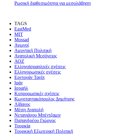
Ρωσική διαθεσιμότητα για μεσολάβηση
TAGS
EastMed
MIT
Mossad
Αγωγοί
Αμυντική Πολιτική
Ανατολική Μεσόγειος
ΑΟΖ
Ελληνοϊσραηλινές σχέσεις
Ελληνορωσικές σχέσεις
Ερντογάν Ταγίπ
Ιράν
Ισραήλ
Κυπρορωσικές σχέσεις
Κωνσταντακόπουλος Δημήτρης
Λίβανος
Μέση Ανατολή
Νετανιάχου Μπέντζαμιν
Παπανδρέου Γιώργος
Τουρκία
Τουρκική Εξωτερική Πολιτική