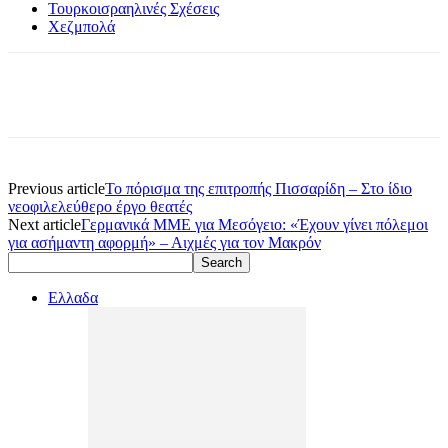
Τουρκοισραηλινές Σχέσεις
Χεζμπολά
Previous article
Το πόρισμα της επιτροπής Πισσαρίδη – Στο ίδιο
νεοφιλελεύθερο έργο θεατές
Next article
Γερμανικά ΜΜΕ για Μεσόγειο: «Έχουν γίνει πόλεμοι
για ασήμαντη αφορμή» – Αιχμές για τον Μακρόν
Ελλαδα