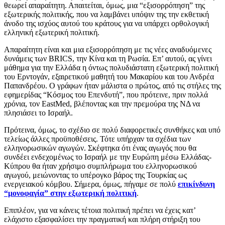
θεωρεί απαραίτητη. Απαιτείται, όμως, μια “εξισορρόπηση” της
εξωτερικής πολιτικής, που να λαμβάνει υπόψιν της την εκθετική
άνοδο της ισχύος αυτού του κράτους για να υπάρχει ορθολογική
ελληνική εξωτερική πολιτική.
Απαραίτητη είναι και μια εξισορρόπηση με τις νέες αναδυόμενες
δυνάμεις των BRICS, την Κίνα και τη Ρωσία. Επ’ αυτού, ας γίνει
μάθημα για την Ελλάδα η όντως πολυδιάστατη εξωτερική πολιτική
του Ερντογάν, εξαιρετικού μαθητή του Μακαρίου και του Ανδρέα
Παπανδρέου. Ο γράφων ήταν μάλιστα ο πρώτος, από τις στήλες της
εφημερίδας “Κόσμος του Επενδυτή”, που πρότεινε, πριν πολλά
χρόνια, τον EastMed, βλέποντας και την πρεμούρα της ΝΔ να
πλησιάσει το Ισραήλ.
Πρότεινα, όμως, το σχέδιο σε πολύ διαφορετικές συνθήκες και υπό
τελείως άλλες προϋποθέσεις. Τότε υπήρχαν τα σχέδια των
ελληνορωσικών αγωγών. Σκέφτηκα ότι ένας αγωγός που θα
συνδέει ενδεχομένως το Ισραήλ με την Ευρώπη μέσω Ελλάδας-
Κύπρου θα ήταν χρήσιμο συμπλήρωμα του ελληνορωσικού
αγωγού, μειώνοντας το υπέρογκο βάρος της Τουρκίας ως
ενεργειακού κόμβου. Σήμερα, όμως, πήγαμε σε πολύ
επικίνδυνη
“μονοφαγία” στην εξωτερική πολιτική
.
Επιπλέον, για να κάνεις τέτοια πολιτική πρέπει να έχεις κατ’
ελάχιστο εξασφαλίσει την πραγματική και πλήρη στήριξη του