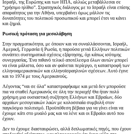
Ισραήλ, της Ευρώπης και των ΗΠΑ, αλλιώς μεταβάλλεσαι σε
“χρήσιμο ηλίθιο”. Στρατηγικός διάλογος με το Ισραήλ είναι επίσης
απαραίτητος για την Αθήνα, υπερβαίνει όμως μάλλον τις
δυνατότητες του πολιτικού προσωπικού και μπορεί έτσι να κάνει
και ζημιά.
Ρωσική πρόταση για μεσολάβηση
Στην πραγματικότητα, με όποιον και να συναλλάσσονται, Ισραήλ,
Αμερική, Γερμανία ή Ρωσία, η παρούσα γενιά Ελλήνων πολιτικών
συνάπτει συστηματικά σχέσεις εξάρτησης, όχι κάπως ισότιμης
συνεργασίας. Ένα πιθανό τελικό αποτέλεσμα όλων αυτών μπορεί
να είναι μάλιστα, όσο και αν φαίνεται περίεργο, η καταστροφή των
ελληνοαμερικανικών και ελληνοϊσραηλινών σχέσεων. Αυτό έγινε
και το 1974 με τους Αμερικανούς.
Λέγοντας “ναι σε όλα” καταστραφήκαμε και μετά δεν μπορούσε
πια να σταθεί Αμερικανός σε όλη την περιοχή! Θα ήταν πολύ
χρήσιμη μια ουσιαστική συζήτηση Ελλήνων και Εβραίων, δύο
αρχαίων μεσογειακών λαών με κολοσσιαία συμβολή στον
παγκόσμιο πολιτισμό. Προϋπόθεση βέβαια για να γίνει είναι να
έχουμε κάτι στο μυαλό μας και να λένε και οι Εβραίοι αυτό που
έχουν.
Δεν το έχουμε διασταυρώσει, αλλά διπλωματικές πηγές, που έχουν