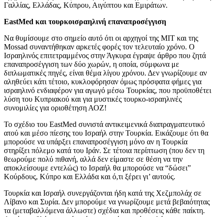
Γαλλίας, Ελλάδας, Κύπρου, Αιγύπτου και Εμιράτων.
EastMed και τουρκοισραηλινή επαναπροσέγγιση
Να θυμίσουμε στο σημείο αυτό ότι οι αρχηγοί της ΜΙΤ και της
Mossad συναντήθηκαν αρκετές φορές τον τελευταίο χρόνο. Ο
Ισραηλινός επιτετραμμένος στην Άγκυρα έγραψε άρθρο που ζητά
επαναπροσέγγιση των δύο χωρών, η οποία, σύμφωνα με
διπλωματικές πηγές, είναι θέμα λίγου χρόνου. Δεν γνωρίζουμε αν
αληθεύει κάτι τέτοιο, κυκλοφόρησαν όμως πρόσφατα φήμες για
ισραηλινό ενδιαφέρον για αγωγό μέσω Τουρκίας, που προϋποθέτει
λύση του Κυπριακού και για μυστικές τουρκο-ισραηλινές
συνομιλίες για οριοθέτηση ΑΟΖ!
Το σχέδιο του EastMed συνιστά αντικειμενικά διαπραγματευτικό
ατού και μέσο πίεσης του Ισραήλ στην Τουρκία. Εικάζουμε ότι θα
μπορούσε να υπάρξει επαναπροσέγγιση μόνο αν η Τουρκία
στηρίξει πόλεμο κατά του Ιράν. Σε τέτοια περίπτωση (που δεν τη
θεωρούμε πολύ πιθανή, αλλά δεν είμαστε σε θέση να την
αποκλείσουμε εντελώς) το Ισραήλ θα μπορούσε να “δώσει”
Κούρδους, Κύπρο και Ελλάδα και ό,τι ξέρει γι’ αυτούς.
Τουρκία και Ισραήλ συνεργάζονται ήδη κατά της Χεζμπολάχ σε
Λίβανο και Συρία. Δεν μπορούμε να γνωρίζουμε μετά βεβαιότητας
τα (μεταβαλλόμενα άλλωστε) σχέδια και προθέσεις κάθε παίκτη.