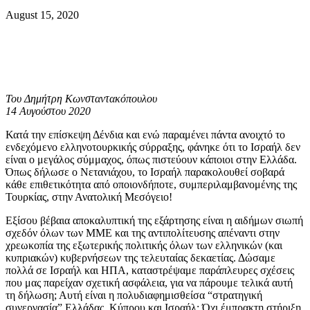
August 15, 2020
Του Δημήτρη Κωνσταντακόπουλου
14 Αυγούστου 2020
Κατά την επίσκεψη Δένδια και ενώ παραμένει πάντα ανοιχτό το
ενδεχόμενο ελληνοτουρκικής σύρραξης, φάνηκε ότι το Ισραήλ δεν
είναι ο μεγάλος σύμμαχος, όπως πιστεύουν κάποιοι στην Ελλάδα.
Όπως δήλωσε ο Νετανιάχου, το Ισραήλ παρακολουθεί σοβαρά
κάθε επιθετικότητα από οποιονδήποτε, συμπεριλαμβανομένης της
Τουρκίας, στην Ανατολική Μεσόγειο!
Εξίσου βέβαια αποκαλυπτική της εξάρτησης είναι η αιδήμων σιωπή
σχεδόν όλων των ΜΜΕ και της αντιπολίτευσης απέναντι στην
χρεωκοπία της εξωτερικής πολιτικής όλων των ελληνικών (και
κυπριακών) κυβερνήσεων της τελευταίας δεκαετίας. Δώσαμε
πολλά σε Ισραήλ και ΗΠΑ, καταστρέψαμε παράπλευρες σχέσεις
που μας παρείχαν σχετική ασφάλεια, για να πάρουμε τελικά αυτή
τη δήλωση; Αυτή είναι η πολυδιαφημισθείσα “στρατηγική
συνεργασία” Ελλάδας, Κύπρου και Ισραήλ; Όχι έμπρακτη στήριξη,