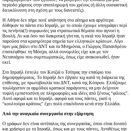
περίοδο χάριτος στην αποπληρωμή του χρέους (ή άλλη ουσιαστική
διευκόλυνση στη σχέση με τους δανειστές).
Η Αθήνα δεν πήρε ποτέ απάντηση στο αίτημα και αργότερα
δόθηκαν τα πάντα στο Ισραήλ, με το οποίο έχουμε υπογράψει περί
τις πενήντα(!) συμφωνίες για στρατιωτικά θέματα που αγνοεί η
Βουλή. Αν και όσο πιο διακριτική γίνεται, η σκιά του Ισραήλ ήταν
παρούσα στα κρισιμότερα σημεία των ελληνικών κρίσεων. Λίγο
πριν μας βάλει στο ΔΝΤ και τα Μνημόνια, ο Γιώργος Παπανδρέου
επισκέφθηκε τη Μόσχα, αλλά συνομιλίες είχε και με τον
Νετανιάχου που συμπτωματικώς, όπως είχε ανακοινωθεί, ήταν
εκεί.
Στο Ισραήλ έστειλε τον Κοτζιά ο Τσίπρας την επαύριο του
δημοψηφίσματος. Το Ισραήλ δεν έβγαλε κιχ κατά τη διάρκεια της
επίθεσης, με πρωτοβουλία του ΔΝΤ, κατά της Κύπρου. Ελπίζουμε
τουλάχιστον οι αρμόδιοι κρατικοί παράγοντες να μην δείχνουν
τυφλή εμπιστοσύνη σε πληροφορίες και ιδέες από ξένους “φίλους”.
Αυτό αφορά και το Ισραήλ, αφορά και τους πάντες, γιατί η
“κουλτούρα κράτους” έχει πολύ επικίνδυνα κενά στην Ελλάδα.
Από την αναγκαία συνεργασία στην εξάρτηση
Ο γράφων δεν είναι αντίπαλος της συνεργασίας, όπου είναι δυνατό
και χρήσιμο με το Ισραήλ, όπως και με τους πάντες. Αντιθέτως την