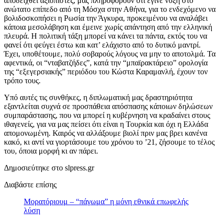
αποδειχθεί αξιόπιστες, μας πληροφορούν ότι έγινε νύξη στο
ανώτατο επίπεδο από τη Μόσχα στην Αθήνα, για το ενδεχόμενο να
βολιδοσκοπήσει η Ρωσία την Άγκυρα, προκειμένου να αναλάβει
κάποια μεσολάβηση και έμεινε χωρίς απάντηση από την ελληνική
πλευρά. Η πολιτική τάξη μπορεί να κάνει τα πάντα, εκτός του να
φανεί ότι φεύγει έστω και κατ’ ελάχιστο από το δυτικό μαντρί.
Έχει, υποθέτουμε, πολύ σοβαρούς λόγους να μην το αποτολμά. Τα
αφεντικά, οι “νταβατζήδες”, κατά την “μπαϊρακτάρειο” ορολογία
της “εξεγερσιακής” περιόδου του Κώστα Καραμανλή, έχουν τον
τρόπο τους.
Υπό αυτές τις συνθήκες, η διπλωματική μας δραστηριότητα
εξαντλείται συχνά σε προσπάθεια απόσπασης κάποιων δηλώσεων
συμπαράστασης, που να μπορεί η κυβέρνηση να κραδαίνει στους
ιθαγενείς, για να μας πείσει ότι είναι η Τουρκία και όχι η Ελλάδα
απομονωμένη. Καιρός να αλλάξουμε βιολί πριν μας βρει κανένα
κακό, κι αντί να γιορτάσουμε του χρόνου το ’21, ζήσουμε το τέλος
του, όποια μορφή κι αν πάρει.
Δημοσιεύτηκε στο slpress.gr
Διαβάστε επίσης
Μορατόριουμ – “πάγωμα” η μόνη εθνικά επωφελής
λύση