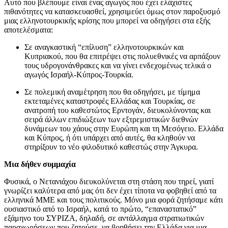
Αυτό που βλέπουμε είναι ένας αγωγός που έχει ελάχιστες
πιθανότητες να κατασκευασθεί, χρησιμεύει όμως στον παροξυσμό
μιας ελληνοτουρκικής κρίσης που μπορεί να οδηγήσει στα εξής
αποτελέσματα:
Σε αναγκαστική “επίλυση” ελληνοτουρκικών και
Κυπριακού, που θα επιτρέψει στις πολυεθνικές να αρπάξουν
τους υδρογονάνθρακες και να γίνει ενδεχομένως τελικά ο
αγωγός Ισραήλ-Κύπρος-Τουρκία.
Σε πολεμική αναμέτρηση που θα οδηγήσει, με τίμημα
εκτεταμένες καταστροφές Ελλάδας και Τουρκίας, σε
ανατροπή του καθεστώτος Ερντογάν, διευκολύνοντας και
σειρά άλλων επιδιώξεων των εξτρεμιστικών διεθνών
δυνάμεων του χάους στην Ευρώπη και τη Μεσόγειο. Ελλάδα
και Κύπρος, ή ότι υπάρχει από αυτές, θα κληθούν να
στηρίξουν το νέο φιλοδυτικό καθεστώς στην Άγκυρα.
Μια δήθεν συμμαχία
Φυσικά, ο Νετανιάχου διευκολύνεται στη στάση που τηρεί, γιατί
γνωρίζει καλύτερα από μας ότι δεν έχει τίποτα να φοβηθεί από τα
ελληνικά ΜΜΕ και τους πολιτικούς. Μόνο μια φορά ζητήσαμε κάτι
ουσιαστικό από το Ισραήλ, κατά το πρώτο, “επαναστατικό”
εξάμηνο του ΣΥΡΙΖΑ, δηλαδή, σε αντάλλαγμα στρατιωτικών
παραχωρήσεων που ζητούσε, να βοηθήσει την Ελλάδα για μια