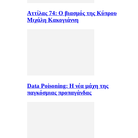
Αττίλας 74: Ο βιασμός της Κύπρου
Μιχάλη Κακογιάννη
Data Poisoning: Η νέα μάχη της
παγκόσμιας προπαγάνδας