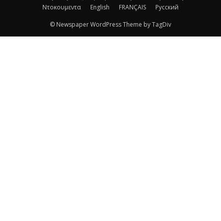
Ντοκουμεντα
English
FRANÇAIS
Русский
© Newspaper WordPress Theme by TagDiv