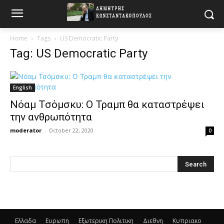
Home
Tags
US Democratic Party
Tag: US Democratic Party
English
Νόαμ Τσόμσκυ: Ο Τραμπ θα καταστρέψει
την ανθρωπότητα
moderator
-
October 22, 2020
0
Ελλαδα
Ευρωπη
Εξωτερικη Πολιτικη
Διεθνη
Κυπριακο