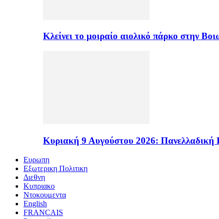
Κλείνει το μοιραίο αιολικό πάρκο στην Β
Κυριακή 9 Αυγούστου 2026: Πανελλαδική 
Ευρωπη
Εξωτερικη Πολιτικη
Διεθνη
Κυπριακο
Ντοκουμεντα
English
FRANÇAIS