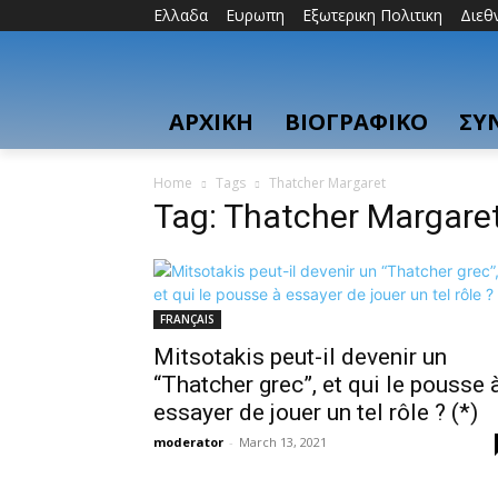
Ελλαδα
Ευρωπη
Εξωτερικη Πολιτικη
Διεθ
ΑΡΧΙΚΗ
ΒΙΟΓΡΑΦΙΚΟ
ΣΥ
Home
Tags
Thatcher Margaret
Tag: Thatcher Margare
FRANÇAIS
Mitsotakis peut-il devenir un
“Thatcher grec”, et qui le pousse 
essayer de jouer un tel rôle ? (*)
moderator
-
March 13, 2021