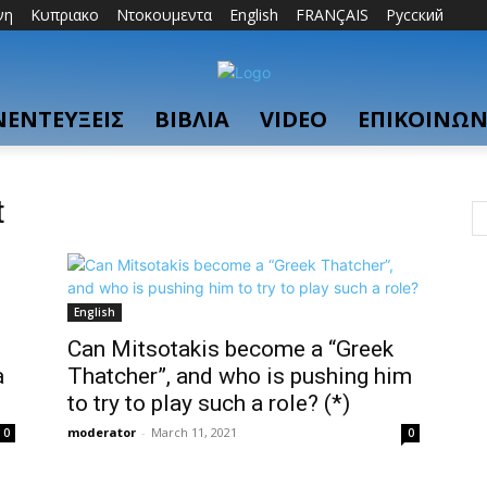
νη
Κυπριακο
Ντοκουμεντα
English
FRANÇAIS
Русский
ΝΕΝΤΕΥΞΕΙΣ
ΒΙΒΛΙΑ
VIDEO
ΕΠΙΚΟΙΝΩΝ
t
English
Can Mitsotakis become a “Greek
à
Thatcher”, and who is pushing him
to try to play such a role? (*)
moderator
-
March 11, 2021
0
0