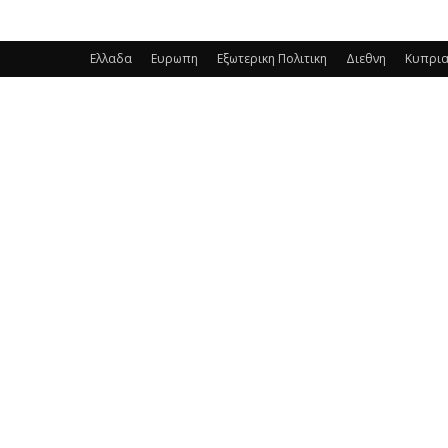
Ελλαδα
Ευρωπη
Εξωτερικη Πολιτικη
Διεθνη
Κυπρι