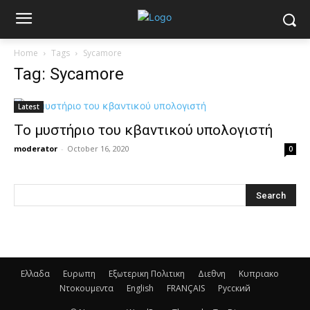
Home
Tags
Sycamore
Tag: Sycamore
Latest
Το μυστήριο του κβαντικού υπολογιστή
moderator
-
October 16, 2020
0
Ελλαδα
Ευρωπη
Εξωτερικη Πολιτικη
Διεθνη
Κυπριακο
Ντοκουμεντα
English
FRANÇAIS
Русский