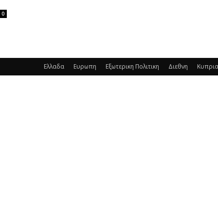
0
Ελλαδα
Ευρωπη
Εξωτερικη Πολιτικη
Διεθνη
Κυπρι