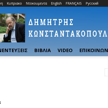
νη
Κυπριακο
Ντοκουμεντα
English
FRANÇAIS
Русский
ΝΕΝΤΕΥΞΕΙΣ
ΒΙΒΛΙΑ
VIDEO
ΕΠΙΚΟΙΝΩΝ
s