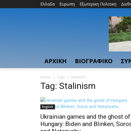
Ελλαδα
Ευρωπη
Εξωτερικη Πολιτικη
Διεθ
ΑΡΧΙΚΗ
ΒΙΟΓΡΑΦΙΚΟ
ΣΥ
Home
Tags
Stalinism
Tag: Stalinism
English
Ukrainian games and the ghost of
Hungary: Biden and Blinken, Soro