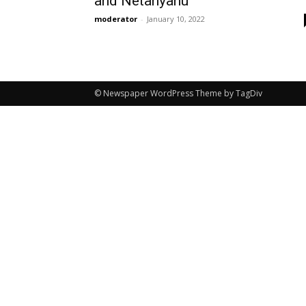
and Netanyahu
moderator
-
January 10, 2022
© Newspaper WordPress Theme by TagDiv