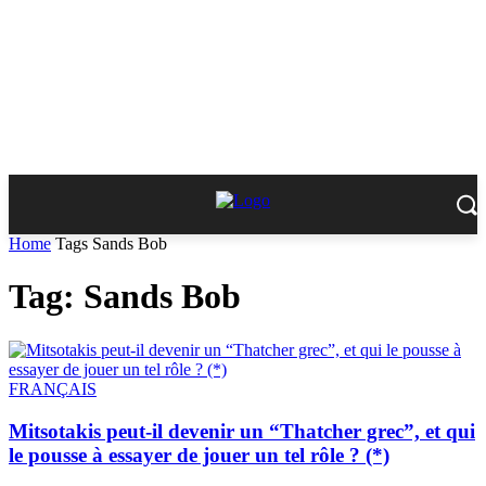
Home
Tags
Sands Bob
Tag: Sands Bob
FRANÇAIS
Mitsotakis peut-il devenir un “Thatcher grec”, et qui
le pousse à essayer de jouer un tel rôle ? (*)