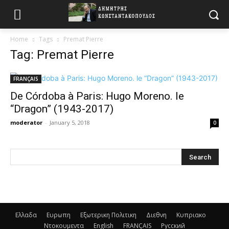
Home
Tags
Premat Pierre
Tag: Premat Pierre
FRANÇAIS
De Córdoba à Paris: Hugo Moreno. le
“Dragon” (1943-2017)
moderator
-
January 5, 2018
0
Ελλαδα
Ευρωπη
Εξωτερικη Πολιτικη
Διεθνη
Κυπριακο
Ντοκουμεντα
English
FRANÇAIS
Русский