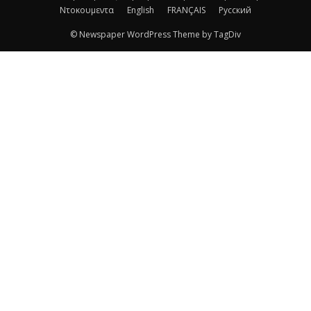
Ντοκουμεντα
English
FRANÇAIS
Русский
© Newspaper WordPress Theme by TagDiv