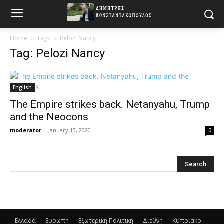
Home
Tags
Pelozi Nancy
Tag: Pelozi Nancy
English
The Empire strikes back. Netanyahu, Trump
and the Neocons
moderator
-
January 13, 2020
0
Ελλαδα
Ευρωπη
Εξωτερικη Πολιτικη
Διεθνη
Κυπριακο