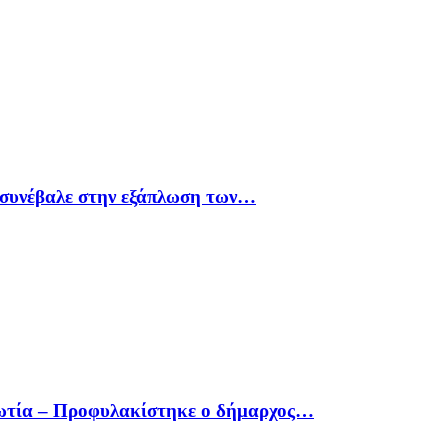
υ συνέβαλε στην εξάπλωση των…
οιωτία – Προφυλακίστηκε ο δήμαρχος…