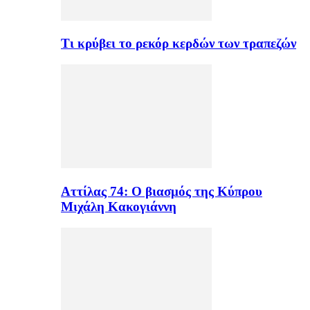
Τι κρύβει το ρεκόρ κερδών των τραπεζών
Αττίλας 74: Ο βιασμός της Κύπρου
Μιχάλη Κακογιάννη