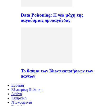
Data Poisoning: Η νέα μάχη της
παγκόσμιας προπαγάνδας
Το θαύμα των Ιδιωτικοποιήσεων των
παντων
Ευρωπη
Εξωτερικη Πολιτικη
Διεθνη
Κυπριακο
Ντοκουμεντα