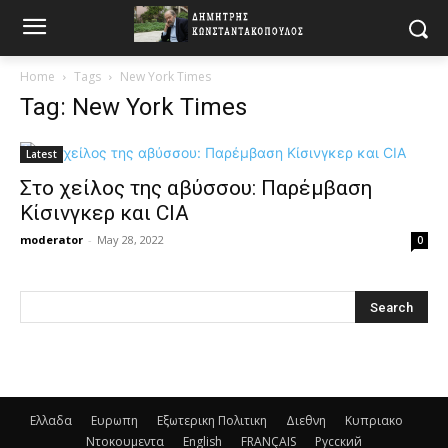
Home
Tags
New York Times
Tag: New York Times
Latest
Στο χείλος της αβύσσου: Παρέμβαση
Κίσινγκερ και CIA
moderator
-
May 28, 2022
0
Ελλαδα
Ευρωπη
Εξωτερικη Πολιτικη
Διεθνη
Κυπριακο
Ντοκουμεντα
English
FRANÇAIS
Русский