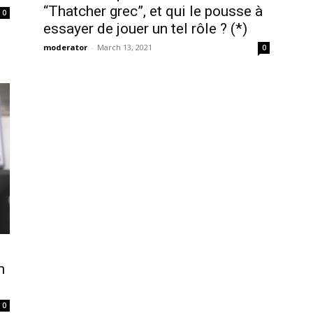
“Thatcher grec”, et qui le pousse à
0
essayer de jouer un tel rôle ? (*)
moderator
-
March 13, 2021
0
m
0