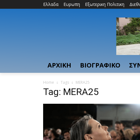
Ελλαδα
Ευρωπη
Εξωτερικη Πολιτικη
Διεθ
ΑΡΧΙΚΗ
ΒΙΟΓΡΑΦΙΚΟ
ΣΥ
Home
Tags
MERA25
Tag: MERA25