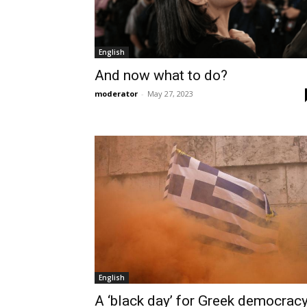
English
And now what to do?
moderator
-
May 27, 2023
English
A ‘black day’ for Greek democrac