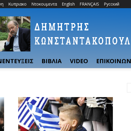
νη
Κυπριακο
Ντοκουμεντα
English
FRANÇAIS
Русский
ΝΕΝΤΕΥΞΕΙΣ
ΒΙΒΛΙΑ
VIDEO
ΕΠΙΚΟΙΝΩΝ