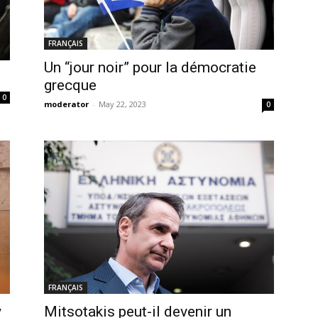
FRANÇAIS
Un “jour noir” pour la démocratie
grecque
0
moderator
-
May 22, 2023
0
FRANÇAIS
y
Mitsotakis peut-il devenir un