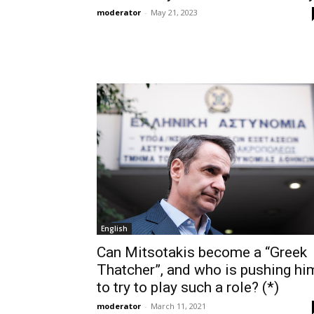
moderator
-
May 21, 2023
English
Can Mitsotakis become a “Greek
Thatcher”, and who is pushing hi
to try to play such a role? (*)
moderator
-
March 11, 2021