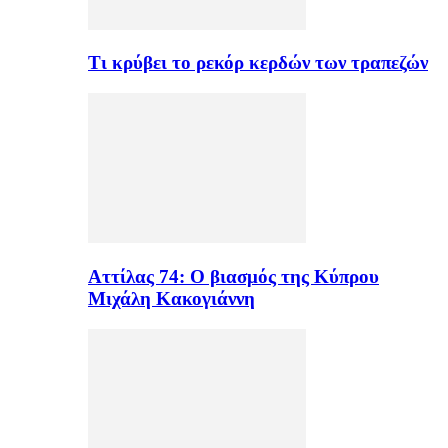
Τι κρύβει το ρεκόρ κερδών των τραπεζών
Αττίλας 74: Ο βιασμός της Κύπρου
Μιχάλη Κακογιάννη