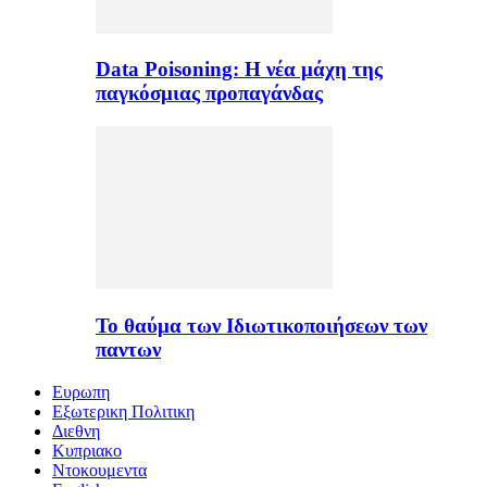
Data Poisoning: Η νέα μάχη της
παγκόσμιας προπαγάνδας
Το θαύμα των Ιδιωτικοποιήσεων των
παντων
Ευρωπη
Εξωτερικη Πολιτικη
Διεθνη
Κυπριακο
Ντοκουμεντα