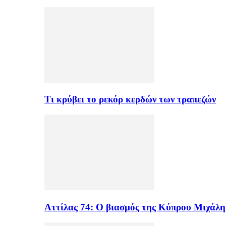
Τι κρύβει το ρεκόρ κερδών των τραπεζών
Αττίλας 74: Ο βιασμός της Κύπρου Μιχάλ