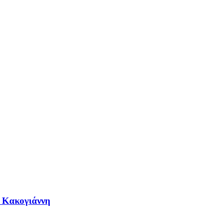
η Κακογιάννη