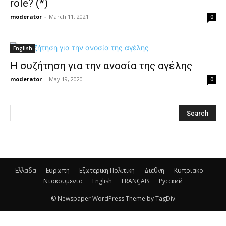
role? (*)
moderator
-
March 11, 2021
0
English
Η συζήτηση για την ανοσία της αγέλης
moderator
-
May 19, 2020
0
Ελλαδα
Ευρωπη
Εξωτερικη Πολιτικη
Διεθνη
Κυπριακο
Ντοκουμεντα
English
FRANÇAIS
Русский
© Newspaper WordPress Theme by TagDiv