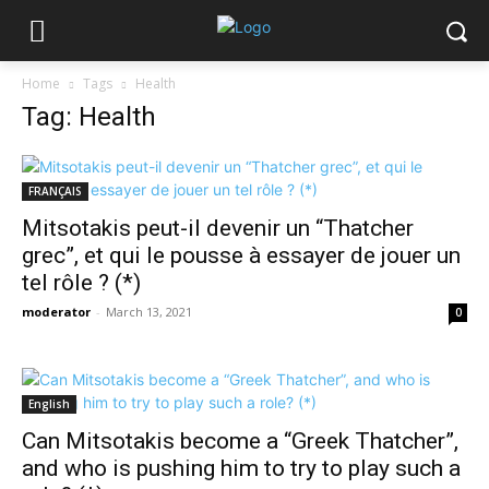
Home
Tags
Health
Tag: Health
FRANÇAIS
Mitsotakis peut-il devenir un “Thatcher
grec”, et qui le pousse à essayer de jouer un
tel rôle ? (*)
moderator
-
March 13, 2021
0
English
Can Mitsotakis become a “Greek Thatcher”,
and who is pushing him to try to play such a