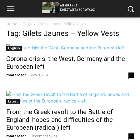
Home
Tags
Gilets Jaunes – Yellow Vests
Tag: Gilets Jaunes – Yellow Vests
English
Corona-crisis: the West, Germany and the
European left
moderator
-
May 9, 2020
0
Latest
From the Greek revolt to the Battle of
England: hopes and difficulties of the
European (radical) left
moderator
-
December 9, 2019
0