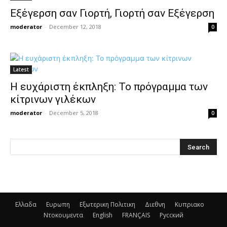
Εξέγερση σαν Γιορτή, Γιορτή σαν Εξέγερση
moderator
-
December 12, 2018
0
Latest
Η ευχάριστη έκπληξη: Το πρόγραμμα των
κίτρινων γιλέκων
moderator
-
December 5, 2018
0
Ελλαδα
Ευρωπη
Εξωτερικη Πολιτικη
Διεθνη
Κυπριακο
Ντοκουμεντα
English
FRANÇAIS
Русский