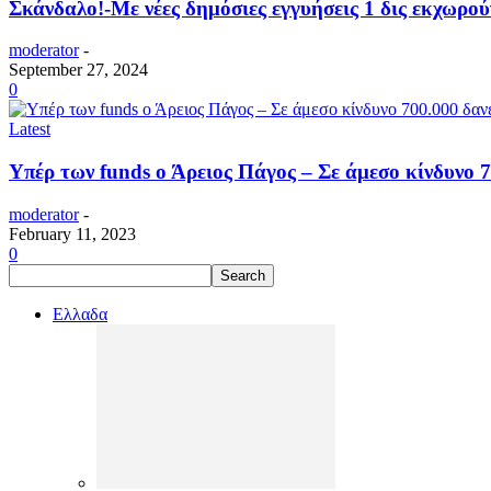
Σκάνδαλο!-Με νέες δημόσιες εγγυήσεις 1 δις εκχωρο
moderator
-
September 27, 2024
0
Latest
Υπέρ των funds ο Άρειος Πάγος – Σε άμεσο κίνδυνο 
moderator
-
February 11, 2023
0
Ελλαδα