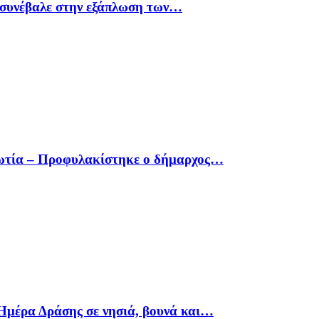
υ συνέβαλε στην εξάπλωση των…
οιωτία – Προφυλακίστηκε ο δήμαρχος…
Ημέρα Δράσης σε νησιά, βουνά και…