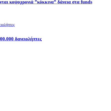
ύνται κοψοχρονιά ”κόκκινα” δάνεια στα funds
700.000 δανειολήπτες