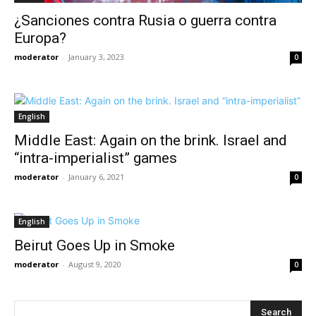
¿Sanciones contra Rusia o guerra contra
Europa?
moderator
-
January 3, 2023
0
English
Middle East: Again on the brink. Israel and
“intra-imperialist” games
moderator
-
January 6, 2021
0
English
Beirut Goes Up in Smoke
moderator
-
August 9, 2020
0