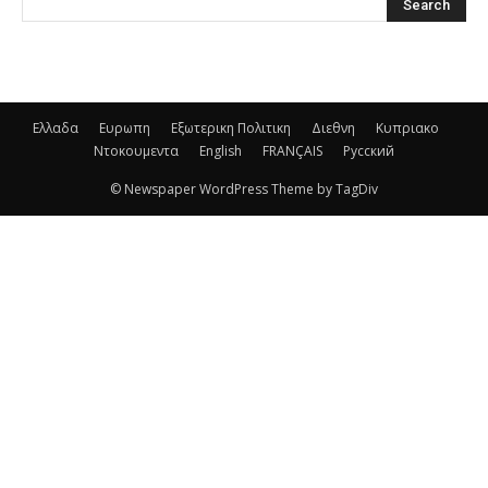
Ελλαδα
Ευρωπη
Εξωτερικη Πολιτικη
Διεθνη
Κυπριακο
Ντοκουμεντα
English
FRANÇAIS
Русский
© Newspaper WordPress Theme by TagDiv