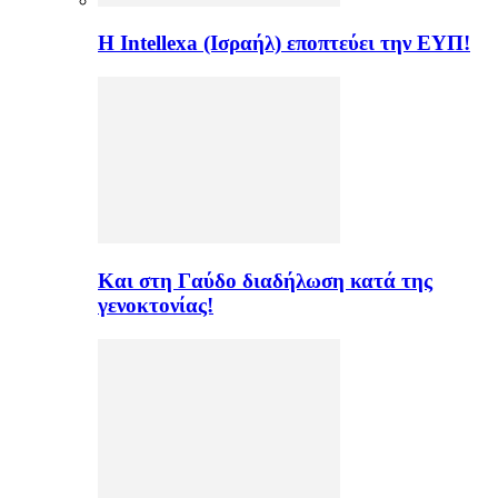
Η Intellexa (Ισραήλ) εποπτεύει την ΕΥΠ!
Και στη Γαύδο διαδήλωση κατά της
γενοκτονίας!