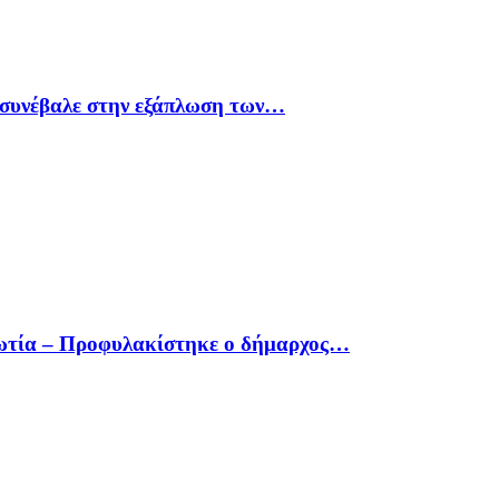
υ συνέβαλε στην εξάπλωση των…
οιωτία – Προφυλακίστηκε ο δήμαρχος…