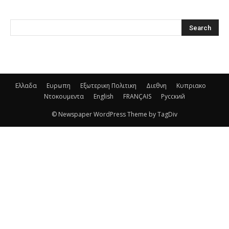
Ελλαδα
Ευρωπη
Εξωτερικη Πολιτικη
Διεθνη
Κυπριακο
Ντοκουμεντα
English
FRANÇAIS
Русский
© Newspaper WordPress Theme by TagDiv