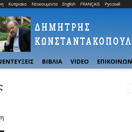
νη
Κυπριακο
Ντοκουμεντα
English
FRANÇAIS
Русский
ΝΕΝΤΕΥΞΕΙΣ
ΒΙΒΛΙΑ
VIDEO
ΕΠΙΚΟΙΝΩΝ
ς
νη