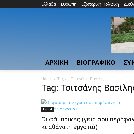
Ελλαδα
Ευρωπη
Εξωτερικη Πολιτικη
Διεθ
ΑΡΧΙΚΗ
ΒΙΟΓΡΑΦΙΚΟ
ΣΥ
Home
Tags
Τσιτσάνης Βασίλης
Tag: Τσιτσάνης Βασίλη
Latest
Οι φάμπρικες (γεια σου περήφα
κι αθάνατη εργατιά)