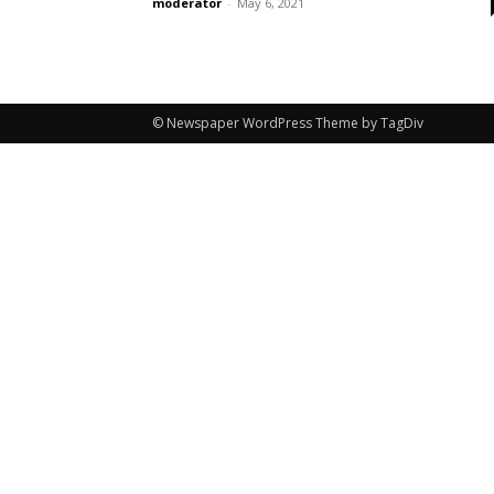
moderator
-
May 6, 2021
© Newspaper WordPress Theme by TagDiv