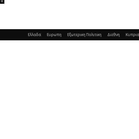
0
Ελλαδα
Ευρωπη
Εξωτερικη Πολιτικη
Διεθνη
Κυπρι