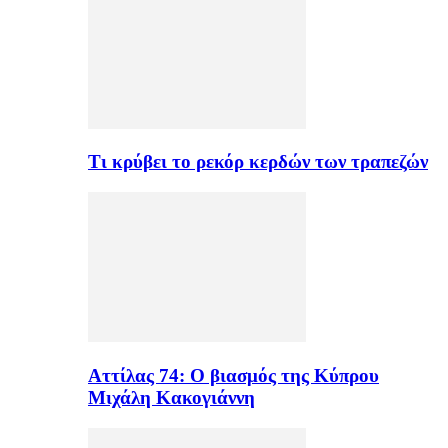
Τι κρύβει το ρεκόρ κερδών των τραπεζών
Αττίλας 74: Ο βιασμός της Κύπρου
Μιχάλη Κακογιάννη