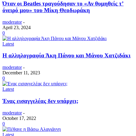
Όταν οι Beatles τραγούδησαν το «Αν θυμηθείς τ’
όνειρό μου» του Μίκη Θεοδωράκη
moderator
-
April 23, 2024
0
Latest
Η αλληλογραφία Άκη Πάνου και Μάνου Χατζιδάκι
moderator
-
December 11, 2023
0
Latest
Ένας εισαγγελέας δεν υπάρχει;
moderator
-
October 17, 2022
0
Latest