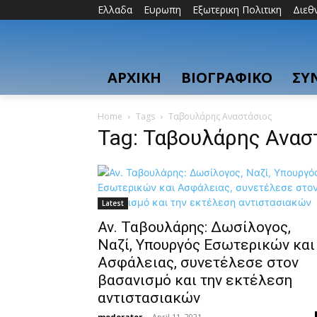
Ελλαδα
Ευρωπη
Εξωτερικη Πολιτικη
Διεθ
ΑΡΧΙΚΗ
ΒΙΟΓΡΑΦΙΚΟ
ΣΥ
Home
Tags
Ταβουλάρης Αναστάσιος
Tag: Ταβουλάρης Ανασ
Latest
Αν. Ταβουλάρης: Δωσίλογος,
Ναζί, Υπουργός Εσωτερικών και
Ασφάλειας, συνετέλεσε στον
βασανισμό και την εκτέλεση
αντιστασιακών
moderator
-
April 11, 2021