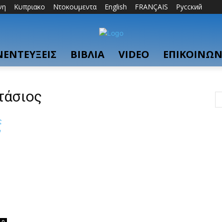
νη
Κυπριακο
Ντοκουμεντα
English
FRANÇAIS
Русский
ΝΕΝΤΕΥΞΕΙΣ
ΒΙΒΛΙΑ
VIDEO
ΕΠΙΚΟΙΝΩΝ
τάσιος