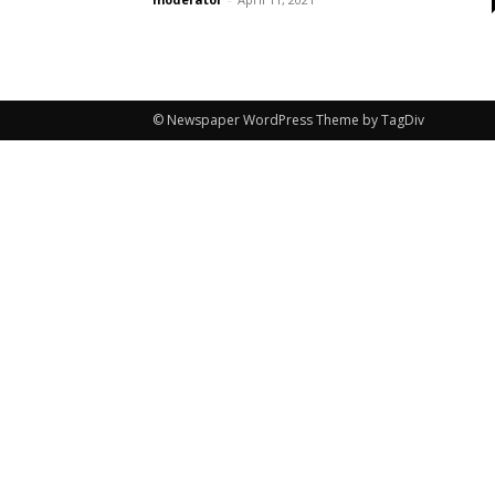
© Newspaper WordPress Theme by TagDiv