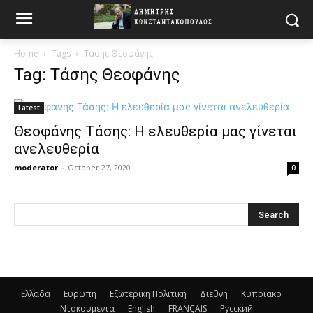
Home
Tags
Τάσης Θεοφάνης
Tag: Τάσης Θεοφάνης
Latest
Θεοφάνης Τάσης: Η ελευθερία μας γίνεται
ανελευθερία
moderator
-
October 27, 2020
0
Ελλαδα
Ευρωπη
Εξωτερικη Πολιτικη
Διεθνη
Κυπριακο
Ντοκουμεντα
English
FRANÇAIS
Русский