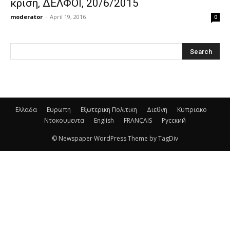
κρίση, ΔΕΛΦΟΙ, 20/6/2015
moderator
-
April 19, 2016
0
Ελλαδα
Ευρωπη
Εξωτερικη Πολιτικη
Διεθνη
Κυπριακο
Ντοκουμεντα
English
FRANÇAIS
Русский
© Newspaper WordPress Theme by TagDiv