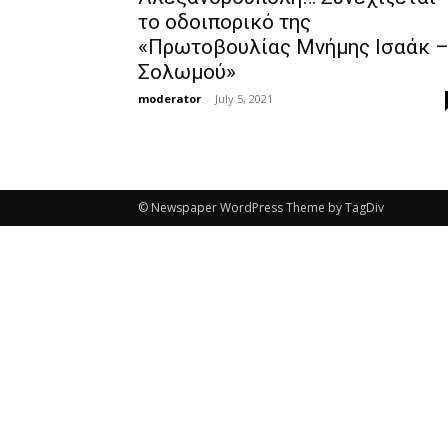
το οδοιπορικό της
«Πρωτοβουλίας Μνήμης Ισαάκ 
Σολωμού»
moderator
-
July 5, 2021
© Newspaper WordPress Theme by TagDiv