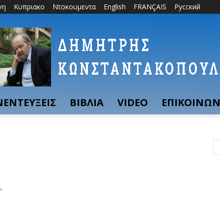
νη
Κυπριακο
Ντοκουμεντα
English
FRANÇAIS
Русский
ΝΕΝΤΕΥΞΕΙΣ
ΒΙΒΛΙΑ
VIDEO
ΕΠΙΚΟΙΝΩΝ