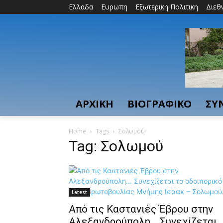
Ελλαδα
Ευρωπη
Εξωτερικη Πολιτικη
Διεθ
ΑΡΧΙΚΗ
ΒΙΟΓΡΑΦΙΚΟ
ΣΥ
Home
Tags
Σολωμού
Tag: Σολωμού
Latest
Από τις Καστανιές Έβρου στην
Αλεξανδρούπολη… Συνεχίζεται