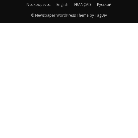
Ντοκουμεντα
English
FRANÇAIS
Русский
© Newspaper WordPress Theme by TagDiv