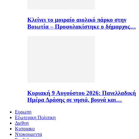
Κλείνει το μοιραίο αιολικό πάρκο στην
Βοιωτία – Προφυλακίστηκε ο δήμαρχος…
Κυριακή 9 Αυγούστου 2026: Πανελλαδική
Ημέρα Δράσης σε νησιά, βουνά και…
Ευρωπη
Εξωτερικη Πολιτικη
Διεθνη
Κυπριακο
Ντοκουμεντα