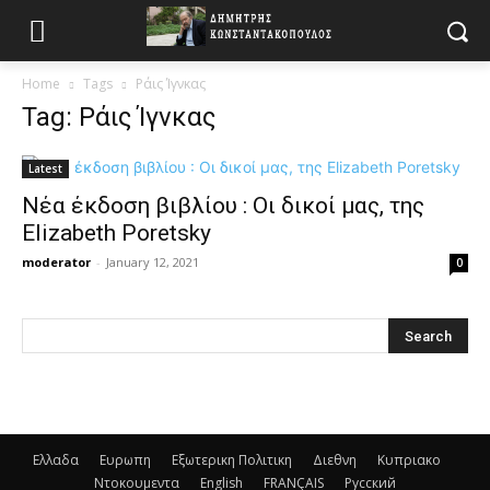
Home
Tags
Ράις Ίγνκας
Tag: Ράις Ίγνκας
Latest
Νέα έκδοση βιβλίου : Οι δικοί μας, της
Elizabeth Poretsky
moderator
-
January 12, 2021
0
Ελλαδα
Ευρωπη
Εξωτερικη Πολιτικη
Διεθνη
Κυπριακο
Ντοκουμεντα
English
FRANÇAIS
Русский