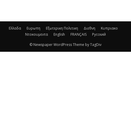
Ελλαδα
Ευρωπη
Εξωτερικη Πολιτικη
Διεθνη
Κυπριακο
Ντοκουμεντα
English
FRANÇAIS
Русский
© Newspaper WordPress Theme by TagDiv