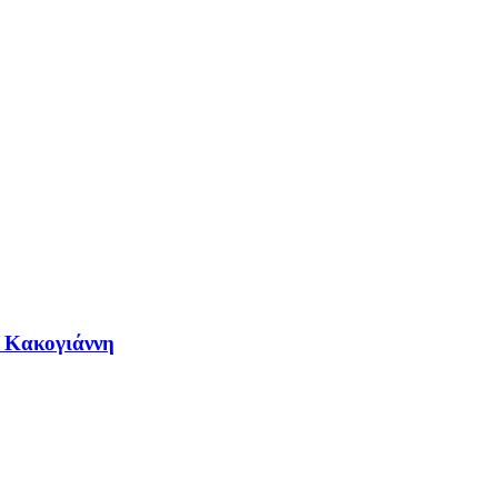
η Κακογιάννη