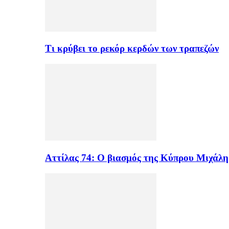
Τι κρύβει το ρεκόρ κερδών των τραπεζών
Αττίλας 74: Ο βιασμός της Κύπρου Μιχάλ