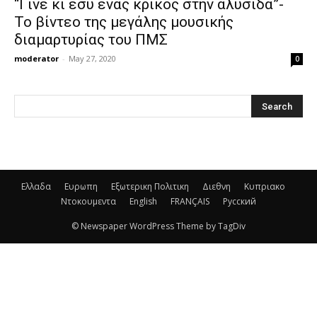
“Γίνε κι εσύ ένας κρίκος στην αλυσίδα”-
Το βίντεο της μεγάλης μουσικής
διαμαρτυρίας του ΠΜΣ
moderator
-
May 27, 2020
0
Ελλαδα
Ευρωπη
Εξωτερικη Πολιτικη
Διεθνη
Κυπριακο
Ντοκουμεντα
English
FRANÇAIS
Русский
© Newspaper WordPress Theme by TagDiv